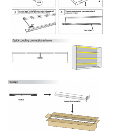
Lampu strip mesin cuci dinding
Lampu LED 360°
Lampu Neon 3D
Strip LED telanjang
Modul LED AC
Modul LED DC
Lampu Neon Besar