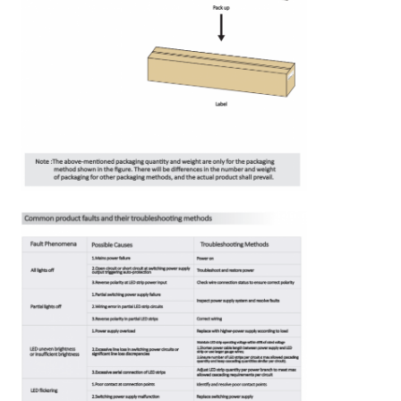
Mini Wall Washer
Batang Lampu Sauna
Strip LED Efisiensi Tinggi
Perlengkapan pencahayaan LED
Lembar Lampu LED Fleksibel