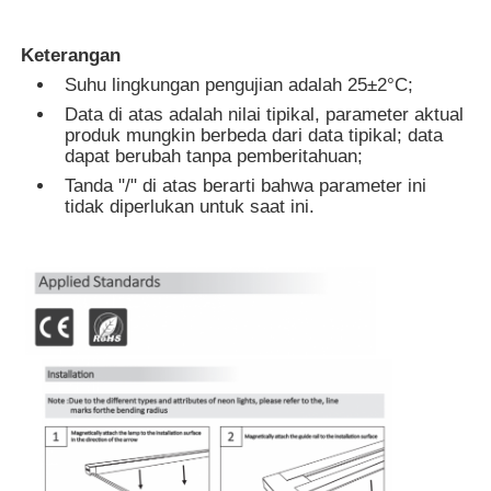
Keterangan
Wisata pabrik
Suhu lingkungan pengujian adalah 25±2°C;
Data di atas adalah nilai tipikal, parameter aktual
Kontrol kualitas
produk mungkin berbeda dari data tipikal; data
dapat berubah tanpa pemberitahuan;
Tanda "/" di atas berarti bahwa parameter ini
Hubungi kami
tidak diperlukan untuk saat ini.
Berita
Semua Kasus
Quote request suatu
Lampu Neon Strip