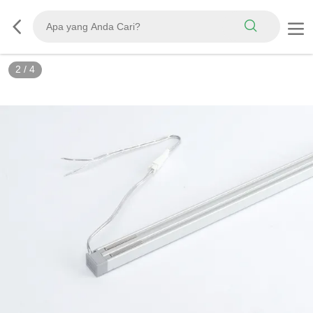
2
/
4