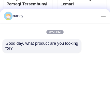
Persegi Tersembunyi
Lemari
nancy
mengirimkan
mengirimkan
permintaan
permintaan
8:56 PM
Good day, what product are you looking 
for?
24V High Efficiency
Lampu LED
Shelf LED Lighting
pemasangan
Fixtures 2700K
magnetik 24V 2700K -
Magnetic Mount 1610
6500K Lampu LED
mengirimkan
mengirimkan
freezer