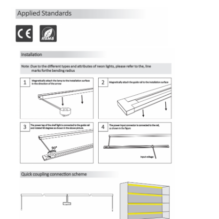
Luce a striscia per lavastoviglie
Luce a LED a 360°
Luce al neon 3D
Striscia LED nuda
Modulo di CA LED
Modulo LED a corrente continua
Grandi luci al neon