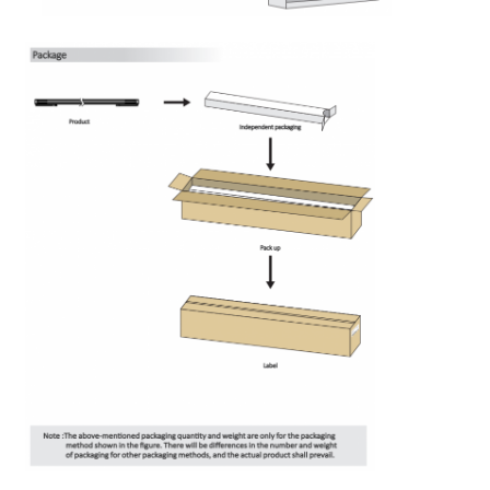
Mini lavastoviglie
Barra luminosa per sauna
Striscia LED ad alta efficienza
Apparecchi di illuminazione a LED
Flessibili lampadine a LED