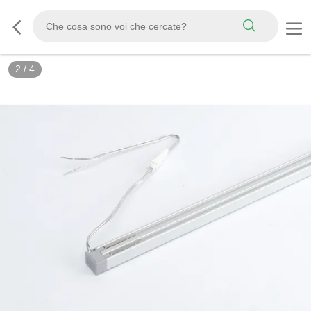
2
/
4