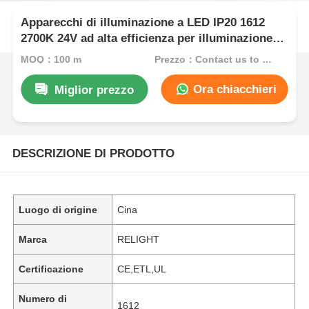
Apparecchi di illuminazione a LED IP20 1612
2700K 24V ad alta efficienza per illuminazione
sottopensile
MOQ：100 m
Prezzo：Contact us to get best price
Ora chiacchieri
Miglior prezzo
DESCRIZIONE DI PRODOTTO
Luogo di origine
Cina
Marca
RELIGHT
Certificazione
CE,ETL,UL
Numero di
1612