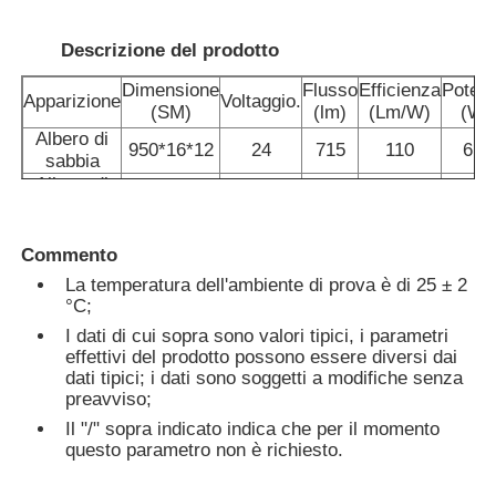
Descrizione del prodotto
Fatory Tour
Dimensione
Flusso
Efficienza
Poten
Apparizione
Voltaggio.
(SM)
(lm)
(Lm/W)
(W)
Controllo di qualità
Albero di
950*16*12
24
715
110
6.5
sabbia
Albero di
1250*16*12
24
946
110
8.6
Contattaci
sabbia
Commento
notizie
La temperatura dell'ambiente di prova è di 25 ± 2
°C;
I dati di cui sopra sono valori tipici, i parametri
Tutti i casi
effettivi del prodotto possono essere diversi dai
dati tipici; i dati sono soggetti a modifiche senza
preavviso;
Richiedere un preventivo
Il "/" sopra indicato indica che per il momento
questo parametro non è richiesto.
Luce di striscia al neon