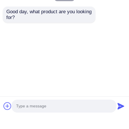
Good day, what product are you looking 
for?
Kabinet licht
480x240mm
8x8mm/10x10mm/12x12mm
128LEDS/pcs Lens
Lengte aanpasbaar
180° Flexibel LED-
plaat
Aanvraag sturen
Aanvraag sturen
2700K/3000K/4000K/6500