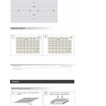
Wandwasser strooklamp
360° LED-licht
3D neonlicht
Blote LED Strip
AC LEIDENE Module
DC LED Module
Groot Neonlicht