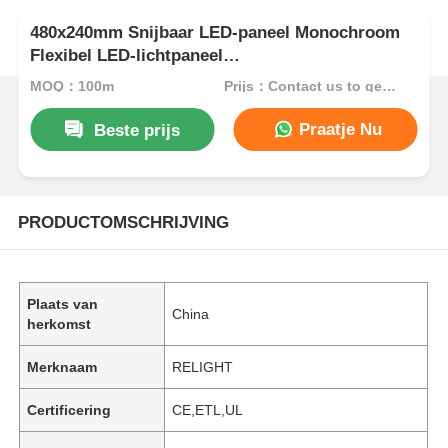
480x240mm Snijbaar LED-paneel Monochroom
Flexibel LED-lichtpaneel
2700K/3000K/4000K/6500K
MOQ：100m
Prijs：Contact us to get best price
Praatje Nu
Beste prijs
PRODUCTOMSCHRIJVING
Plaats van
China
herkomst
Merknaam
RELIGHT
Certificering
CE,ETL,UL