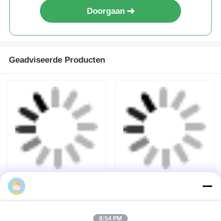
Krijg de beste prijs voor
480x240mm Snijbaar LED-
paneel Monochroom Flexibel
LED-lichtpaneel
2700K/3000K/4000K/6500K
Doorgaan
nancy
Geadviseerde Producten
8:54 PM