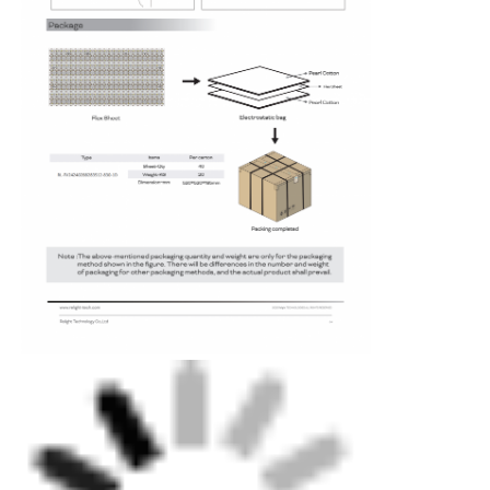
Mini Wall Washer
Sauna Light Bar
Hoog efficiënte LED-strook
LED-verlichtingsinstallaties
Flexibele LED-lichtplaten