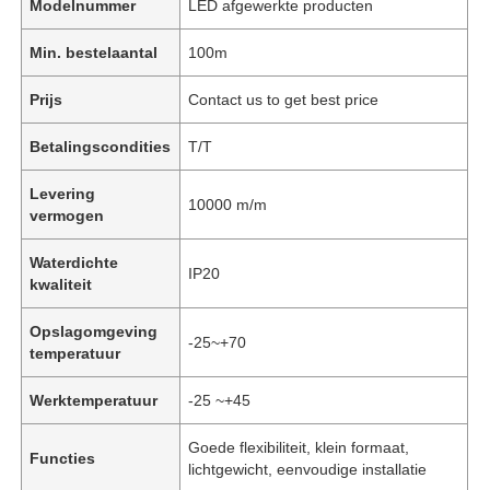
Modelnummer
LED afgewerkte producten
Min. bestelaantal
100m
Prijs
Contact us to get best price
Betalingscondities
T/T
Levering
10000 m/m
vermogen
Waterdichte
IP20
kwaliteit
Opslagomgeving
-25~+70
temperatuur
Werktemperatuur
-25 ~+45
Goede flexibiliteit, klein formaat,
Functies
lichtgewicht, eenvoudige installatie