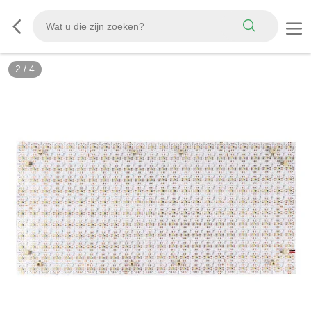
2
/
4