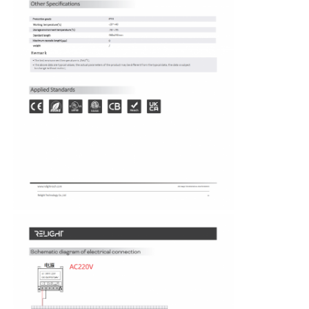
Fabrieksreis
Kwaliteitscontrole
Contacteer ons
nieuws
Alle Gevallen
Vraag een offerte aan
Het Licht van de neonstrook