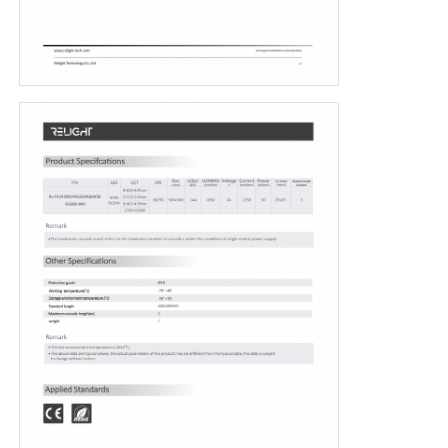
Visite d'usine
Contrôle de la qualité
Contact
nouvelles
Tous les cas
Demande de soumission
Lumière de bande au néon