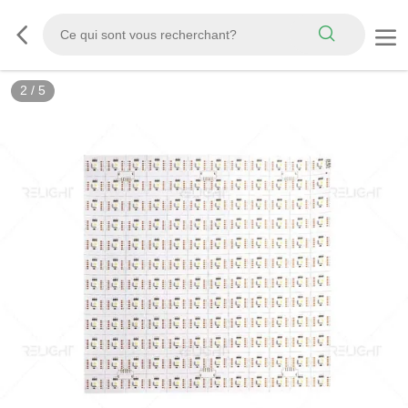
2
/
5