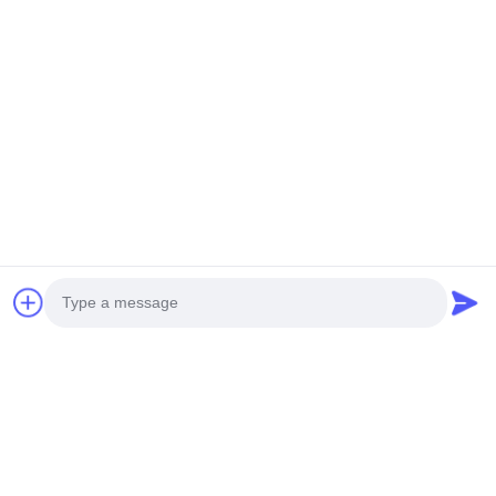
Lumière d'armoire
480x240mm
8x8mm/10x10mm/12x12mm
128LEDs/pièce
Longueur
Lentille 180° Feuille
personnalisable
LED Flexible
envoyer une
envoyer une
2700K/3000K/4000K/6500
demande
demande
Photo
Les données sont
300x300 mm coupe
fournies par les
libre
Video Call
autorités
monochromatique