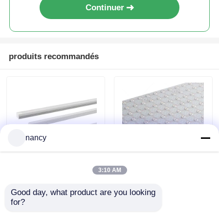
300x300MM à découpe libre,
feuilles lumineuses LED ultra-
fines
Continuer
produits recommandés
nancy
3:10 AM
Good day, what product are you looking 
for?