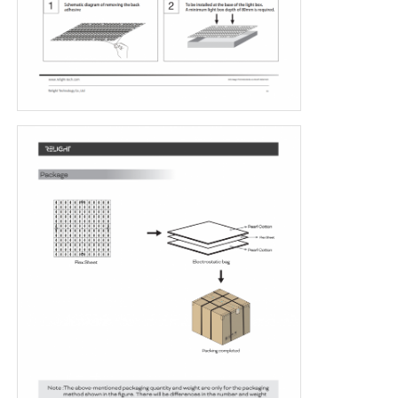
Mini laveuse de murs
Barre lumineuse pour sauna
Bandes LED à haut rendement
Éclairage à LED
Feuilles lumineuses LED flexibles