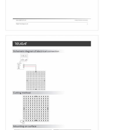
Lumière à bande pour lave-murs
Lumière LED à 360°
Lumière au néon 3D
bande LED nue
Module à C.A. LED
Module LED CC
Grande enseigne au néon