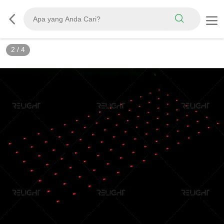
2
/
4