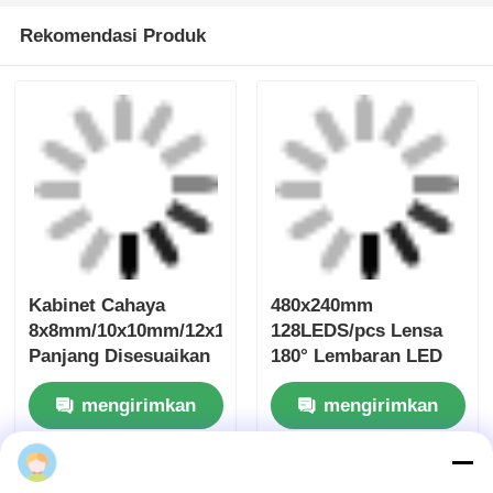
460x230mm 1 LEDs / CUT
Lembar LED yang dapat
dipotong bebas SPI RGBW LED
Lembar Fleksibel
Terus
Rekomendasi Produk