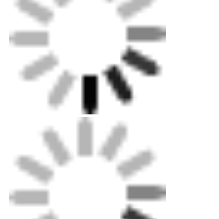
Mini Wall Washer
Batang Lampu Sauna
Strip LED Efisiensi Tinggi
Perlengkapan pencahayaan LED
Lembar Lampu LED Fleksibel