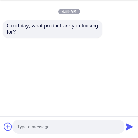
4:59 AM
Good day, what product are you looking 
Kabinet Cahaya
480x240mm
for?
8x8mm/10x10mm/12x12mm
128LEDS/pcs Lensa
Panjang Disesuaikan
180° Lembaran LED
Fleksibel
mengirimkan
mengirimkan
2700K/3000K/4000K/6500
permintaan
permintaan
70x70mm SPI-RGBW
Lembaran LED