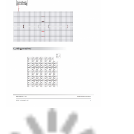
Lampu strip mesin cuci dinding
Lampu LED 360°
Lampu Neon 3D
Strip LED telanjang
Modul LED AC
Modul LED DC
Lampu Neon Besar