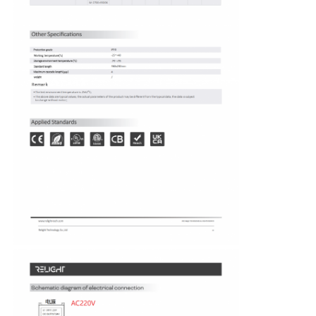
Wisata pabrik
Kontrol kualitas
Hubungi kami
Berita
Semua Kasus
Quote request suatu
Lampu Neon Strip