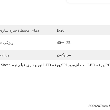
IP20
دمای محیط ذخیره سازی
-25 ~+40
ویژگی ها
سیلیکون
برنامه
 Sheet
, 
500x247mm fle