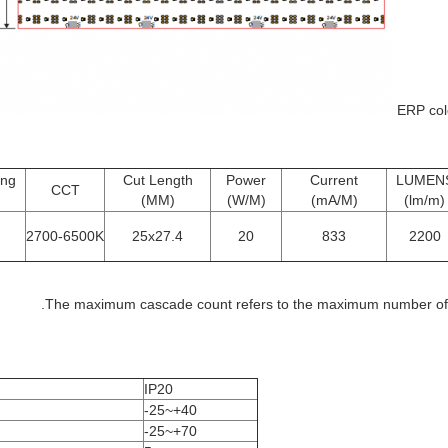
ERP col
ing
Cut Length
Power
Current
LUMEN
CCT
(MM)
(W/M)
(mA/M)
(lm/m)
2700-6500K
25x27.4
20
833
2200
The maximum cascade count refers to the maximum number of c
IP20
-25~+40
-25~+70