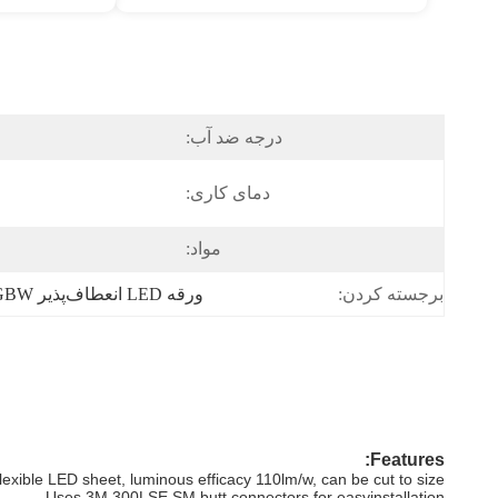
درجه ضد آب:
دمای کاری:
مواد:
ورقه LED انعطاف‌پذیر RGBW,ورقه LED انعطاف‌پذیر SPI,ورقه LED نورپردازی فیلم نرم
برجسته کردن:
Features:
xible LED sheet, luminous efficacy 110lm/w, can be cut to size
Uses 3M 300LSE SM butt connectors for easyinstallation