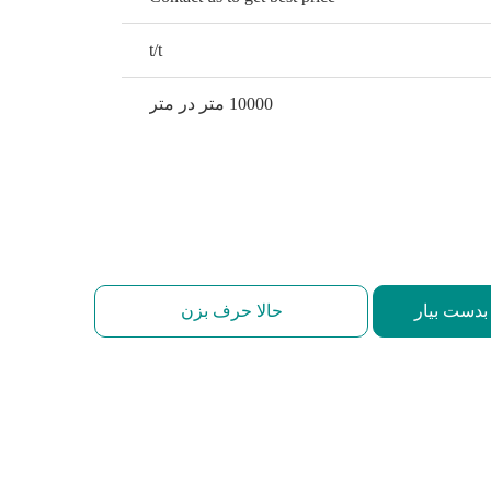
t/t
10000 متر در متر
بدست بیار
حالا حرف بزن