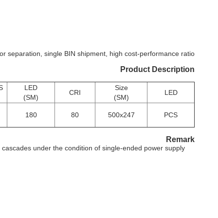
or separation, single BIN shipment, high cost-performance ratio
Product Description
S
LED
Size
CRI
LED
(SM)
(SM)
180
80
500x247
PCS
Remark
ascades under the condition of single-ended power supply.