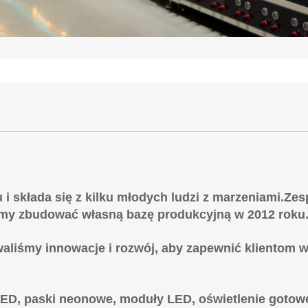
 i składa się z kilku młodych ludzi z marzeniami.Zesp
iśmy zbudować własną bazę produkcyjną w 2012 roku
iśmy innowacje i rozwój, aby zapewnić klientom w k
ED, paski neonowe, moduły LED, oświetlenie gotow