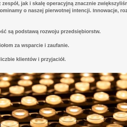
zespół, jak i skalę operacyjną znacznie zwiększyliś
apominamy o naszej pierwotnej intencji. Innowacje, r
kość są podstawą rozwoju przedsiębiorstw.
ołom za wsparcie i zaufanie.
czbie klientów i przyjaciół.