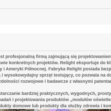
est profesjonalną firmą zajmującą się projektowani
e konkretnych projektów. Relight eksportuje do kl
py i Ameryki Północnej. Fabryka Relight posiada be
 i wysokowydajny sprzęt testujący, co pozwala na d
e zdolności rozwojowe i badawcze z własnymi patent
tarczanie bardziej praktycznych, wygodnych, prosty
adań i projektowania produktów „modułów oświetle
dukty domowe lub produkty dla służby zdrowia i ko