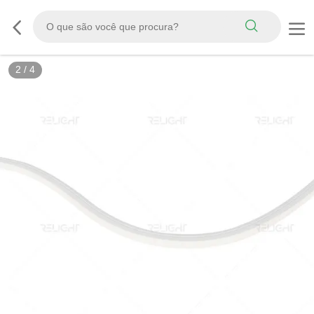
2
/
4