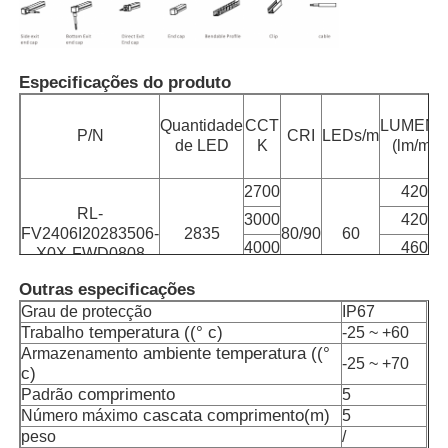
Fábrica
Especificações do produto
Controle de Qualidade
Quantidade
CCT
LUMEN
P/N
CRI
LEDs/m
de LED
K
(lm/m)
Fale Conosco
2700
420
RL-
3000
420
FV2406I20283506-
2835
80/90
60
notícias
4000
460
X0X-FWD0808
6500
460
Outras especificações
Todos os casos
Grau de protecção
IP67
temperatura ((° c)
Trabalho
-25 ~ +60
ambiente
temperatura ((°
Armazenamento
-25 ~ +70
c)
Pedir um orçamento
comprimento
Padrão
5
cascata
comprimento
(m)
Número máximo
5
peso
/
Luz de tira de néon