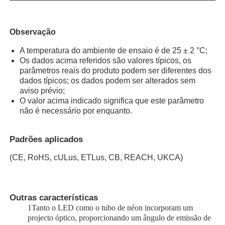
Lâmpada de banda do lavador de parede
Observação
A temperatura do ambiente de ensaio é de 25 ± 2 °C;
Luz LED de 360°
Os dados acima referidos são valores típicos, os
parâmetros reais do produto podem ser diferentes dos
dados típicos; os dados podem ser alterados sem
Luz de Neão 3D
aviso prévio;
O valor acima indicado significa que este parâmetro
não é necessário por enquanto.
Fita LED Nua
Padrões aplicados
Módulo do diodo emissor de luz da C.A.
(CE, RoHS, cULus, ETLus, CB, REACH, UKCA)
Módulo LED DC
Outras características
1Tanto o LED como o tubo de néon incorporam um
Luz de Neão Grande
projecto óptico, proporcionando um ângulo de emissão de