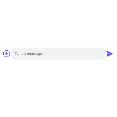
1212 25° série de
ângulo LED de
lavagem de parede
luz de banda 2700K
Enviar inquérito
3000K 4000K 6500K
2835 24V
Photo
Casa
Mapa do Site
Fale Conosco
Desktop Site
Video Call
Mapa do Site
Política de privacidade
Audio Call
Qualidade
Luz de tira de néon
Fábrica da
china.Copyright © 2026 Shenzhen Relight