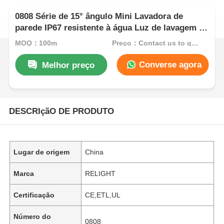
0808 Série de 15° ângulo Mini Lavadora de
parede IP67 resistente à água Luz de lavagem de
parede
MOQ：100m
Preço：Contact us to get best price
Converse agora
Melhor preço
DESCRIçãO DE PRODUTO
Lugar de origem
China
Marca
RELIGHT
Certificação
CE,ETL,UL
Número do
0808