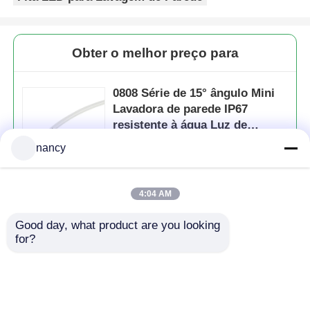
Obter o melhor preço para
0808 Série de 15° ângulo Mini
Lavadora de parede IP67
resistente à água Luz de
lavagem de parede
nancy
4:04 AM
Continue
Good day, what product are you looking 
for?
Produtos recomendados