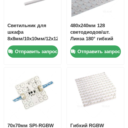
Светильник для
480x240мм 128
шкафа
светодиодов/шт.
8x8мм/10x10мм/12x12мм
Линза 180° гибкий
Длина
светодиодный лист
Отправить запрос
Отправить запрос
настраиваемая
2700K/3000K/4000K/6500
70x70мм SPI-RGBW
Гибкий RGBW