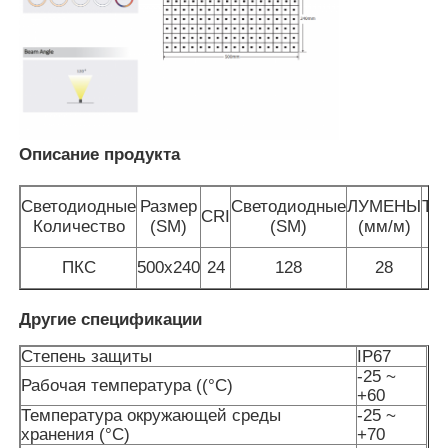
Наша фабрика
контроль качества
Описание продукта
контактные данные
Светодиодные
Размер
Светодиодные
ЛУМЕНЫ
Те
CRI
Количество
(SM)
(SM)
(мм/м)
(m
Новости
ПКС
500х240
24
128
28
Все случаи
Другие спецификации
Степень защиты
IP67
Отправить запрос
-25 ~
Рабочая температура ((°C)
+60
Температура окружающей среды
-25 ~
хранения (°C)
+70
Неоновый свет прокладки