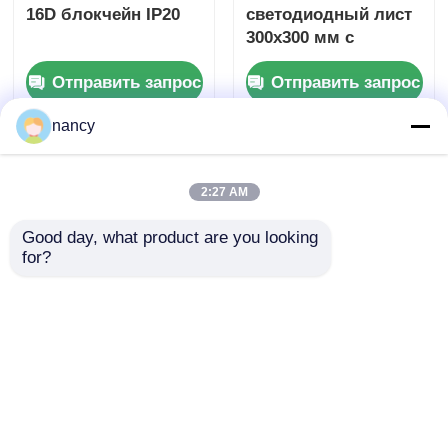
16D блокчейн IP20
светодиодный лист
300x300 мм с
возможностью
Отправить запрос
Отправить запрос
свободной резки,
ультратонкие
nancy
светодиодные
листы
2:27 AM
Good day, what product are you looking 
for?
300x300MM гибкие
Гибкий
светодиодные
светодиодный лист
панели с
480x240 мм с
возможностью
возможностью
Отправить запрос
Отправить запрос
свободной резки,
резки,