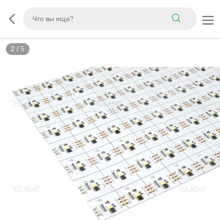
2
/
5