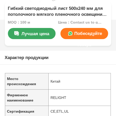
Гибкий светодиодный лист 500x240 мм для
потолочного мягкого пленочного освещения
2700K 3000K 4000K 6500K RGBW
MOQ：100 м
Цена：Contact us to get best price
Побеседуйте
Лучшая цена
теперь
Характер продукции
Место
Китай
происхождения
Фирменное
RELIGHT
наименование
Сертификация
CE,ETL,UL