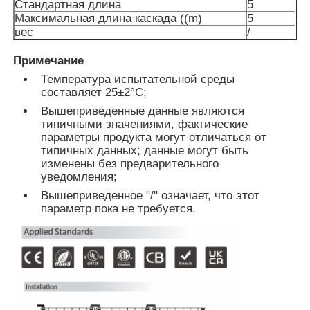
Стандартная длина
5
Максимальная длина каскада ((m)
5
вес
/
Стенный стиральный прибор
Примечание
Температура испытательной среды
360° светодиодный свет
составляет 25±2°C;
Вышеприведенные данные являются
типичными значениями, фактические
3D неоновый свет
параметры продукта могут отличаться от
типичных данных; данные могут быть
изменены без предварительного
Голая светодиодная лента
уведомления;
Вышеприведенное "/" означает, что этот
параметр пока не требуется.
Модуль СИД AC
Модуль светодиода постоянного тока
Большая неоновая лампа