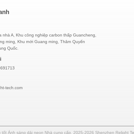
hanh
a nhà A, Khu công nghiệp carbon thấp Guancheng,
ong ming, Khu mới Guang ming, Thâm Quyến
ung Quốc.
i
3691713
ght-tech.com
tốt Ánh sáng dải neon Nhà cung cấp. 2025-2026 Shenzhen Relight Tech