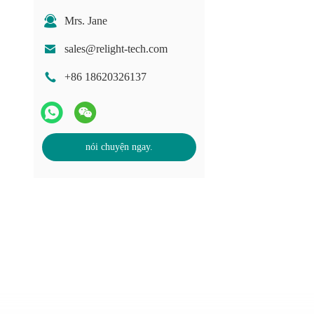
Mrs. Jane
sales@relight-tech.com
+86 18620326137
nói chuyện ngay.