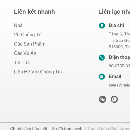
Liên kết nhanh
Liên lạc n
Nhà
Địa chỉ
Tầng 6, Tò
Về Chúng Tôi
Thị trấn G
Các Sản Phẩm
518000, Tr
Các Vụ Án
Điện thoạ
Tin Tức
86-0755-3
Liên Hệ Với Chúng Tôi
Email
sales@reli
Chính sách bảo mật
|
Sơ đồ trang web
| Trung Quốc Chất lượng 