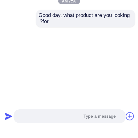
7:56 AM
إرسال استفسار
إرسال استفسار
Good day, what product are you looking 
for?
مصابيح إضاءة LED
1612 مصابيح إضاءة LED
المغناطيسية 24V 2700K
IP20 2700K 24 فولت
- 6500K مصابيح LED
عالية الكفاءة لإضاءة
التجمد
أسفل الرف
إرسال استفسار
إرسال استفسار