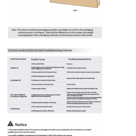
غسالة الحائط المصغرة
الساونا الضوء بار
شريط LED عالي الكفاءة
تركيبات إضاءة LED
ألواح LED مرنة