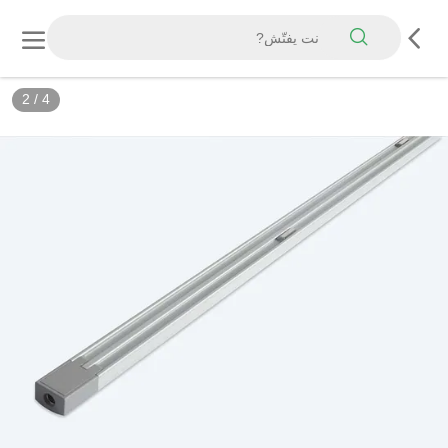
2
/
4