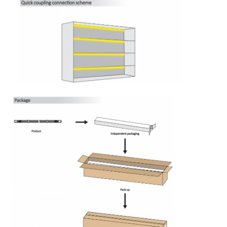
مصباح غسالة الحائط
ضوء LED 360 درجة
ضوء النيون ثلاثي الأبعاد
شريط إضاءة LED عاري
وحدة AC LED
وحدة LED DC
ضوء نيون كبير