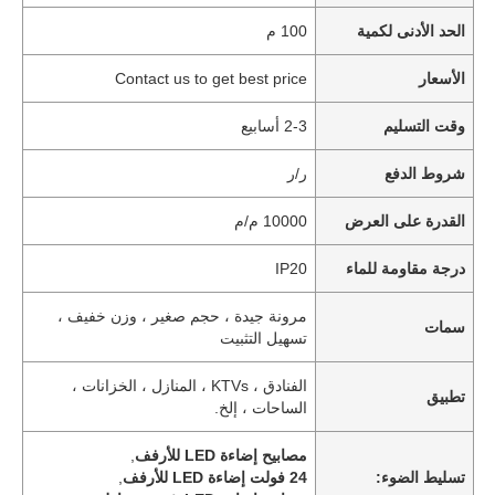
الحد الأدنى لكمية
100 م
الأسعار
Contact us to get best price
وقت التسليم
2-3 أسابيع
شروط الدفع
ر/ر
القدرة على العرض
10000 م/م
درجة مقاومة للماء
IP20
مرونة جيدة ، حجم صغير ، وزن خفيف ،
سمات
تسهيل التثبيت
الفنادق ، KTVs ، المنازل ، الخزانات ،
تطبيق
الساحات ، إلخ.
مصابيح إضاءة LED للأرفف
,
تسليط الضوء:
24 فولت إضاءة LED للأرفف
,