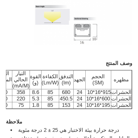
وصف المنتج
التيار
التجا
الحجم
التدفق
الكفاءة
القوة
مظهره
الجهد
الحالي
المشت
(SM)
(lm)
(Lm/W)
(و)
(mA/M)
(ك)
الحشرات
915*16*10
24
680
85
8.6
358
700
منزل
الحشرات
600*16*10
24
450.5
85
5.3
220
700
الحشرات
195*16*10
24
153
85
1.8
75
700
المنتجات
ملاحظة
درجة حرارة بيئة الاختبار هي 25 ± 2 درجة مئوية
حول بنا