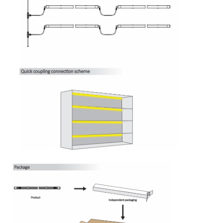
Φως ράβδου πλυντηρίου τοίχου
Φως LED 360°
3D φωτισμός νεόν
Γυμνή λωρίδα LED
Ενότητα των οδηγήσεων εναλλασσόμενου ρεύματος
Μονάδα LED DC
Μεγάλο φώτα νέον