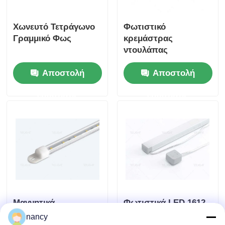
Χωνευτό Τετράγωνο
Φωτιστικό
Γραμμικό Φως
κρεμάστρας
ντουλάπας
Αποστολή
Αποστολή
ερώτησης
ερώτησης
Μαγνητικά
Φωτιστικά LED 1612
εγκατεστημένα
IP20 2700K 24V
nancy