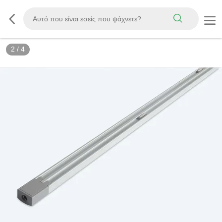
2
/
4