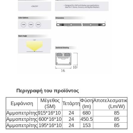
Περιγραφή του προϊόντος
Αρχική Σελίδα
Μέγεθος
Φύση
Αποτελεσματικότ
Εμφάνιση
Τετάρτη
(SM)
(lm)
(Lm/W)
Προϊόντα
Αμμοπετρίτης
915*16*10
24
680
85
Αμμοπετρίτης
600*16*10
24
450.5
85
Αμμοπετρίτης
195*16*10
24
153
85
Σχετικά με εμάς