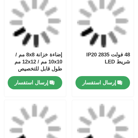
المنتجات الموصى بها
48 فولت 2835 IP20
إضاءة خزانة 8x8 مم /
شريط LED
10x10 مم / 12x12 مم
طول قابل للتخصيص
إرسال استفسار
إرسال استفسار