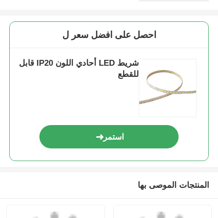
ضوء الشريط النيون فليكس,شريط ضوء النيون
LED,شريط ضوء نيون
شريط LED أحادي اللون قابل للقطع، شريط LED مقاوم
للماء IP20، ضوء شريط نيون مع الضمان
Neon Light Strip
احصل على افضل سعر ل
شريط LED أحادي اللون IP20 قابل
للقطع
استمر