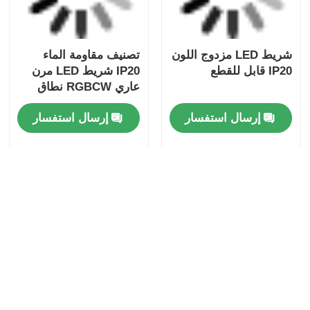
شريط LED مزدوج اللون
تصنيف مقاومة الماء
IP20 قابل للقطع
IP20 شريط LED مرن
عاري RGBCW نطاق
درجة الحرارة من ناقص
إرسال استفسار
إرسال استفسار
25 إلى زائد 40 درجة
مناسب لأنظمة الإضاءة
الداخلية