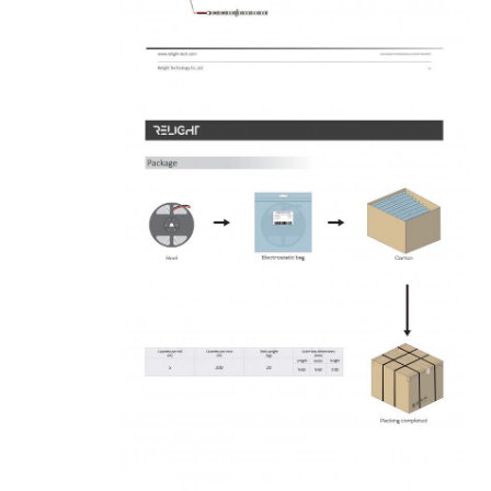
مصباح غسالة الحائط
ضوء LED 360 درجة
ضوء النيون ثلاثي الأبعاد
شريط إضاءة LED عاري
وحدة AC LED
وحدة LED DC
ضوء نيون كبير