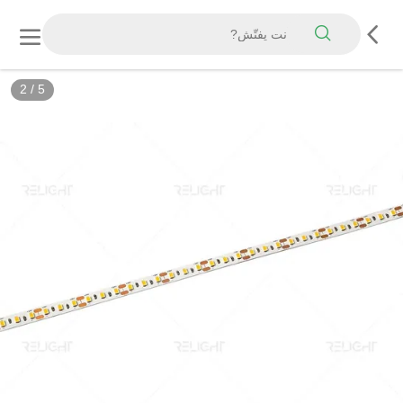
2
/
5