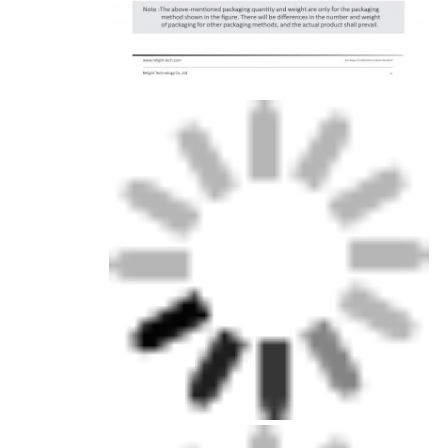
غسالة الحائط المصغرة
الساونا الضوء بار
شريط LED عالي الكفاءة
تركيبات إضاءة LED
ألواح LED مرنة