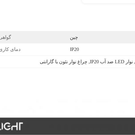
چین
گواهی
IP20
دمای کاری
,
نوار LED ضد آب IP20
, 
چراغ نوار نئون با گارانتی