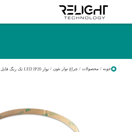
خونه
/
محصولات
/
چراغ نوار نئون
/
نوار LED IP20 تک رنگ قابل برش