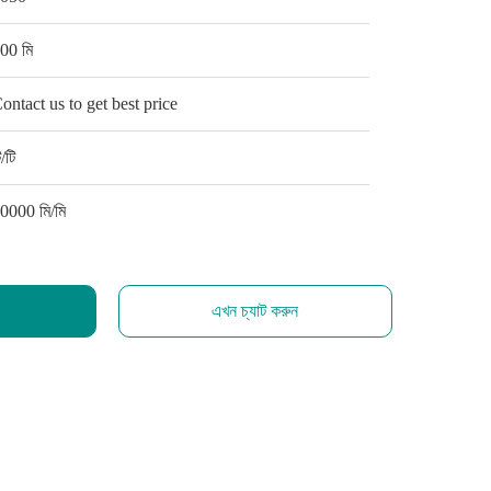
00 মি
ontact us to get best price
ি/টি
0000 মি/মি
এখন চ্যাট করুন