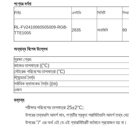
পণ্যের বর্ণনা
P/N
এলইডি
সিসিটি
সি
RL-FV2410060505009-RGB-
2835
আরজিবি
90
TTE1005
অন্যান্য বিশেষ উল্লেখ
সুরক্ষা গ্রেড
কাজের তাপমাত্রা ((°C)
স্টোরেজ পরিবেশের তাপমাত্রা (°C)
স্ট্যান্ডার্ড দৈর্ঘ্য
সর্বাধিক ক্যাসকেড দৈর্ঘ্য ((m)
ওজন
মন্তব্য
পরীক্ষার পরিবেশের তাপমাত্রা 25±2°C;
উপরের তথ্যগুলি আদর্শ মান, পণ্যটির প্রকৃত পরামিতিগুলি আদর্শ তথ্য থেকে
উপরের "/" এর অর্থ এই যে এই প্যারামিটারটি বর্তমানে প্রয়োজন হয় না।