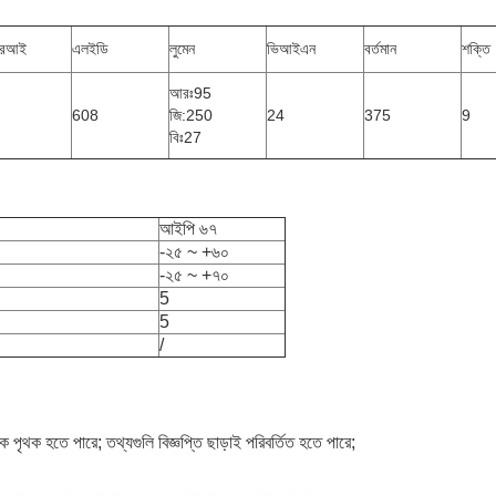
আরআই
এলইডি
লুমেন
ভিআইএন
বর্তমান
শক্তি
আরঃ95
608
জি:250
24
375
9
বিঃ27
আইপি ৬৭
-২৫ ~ +৬০
-২৫ ~ +৭০
5
5
/
 পৃথক হতে পারে; তথ্যগুলি বিজ্ঞপ্তি ছাড়াই পরিবর্তিত হতে পারে;