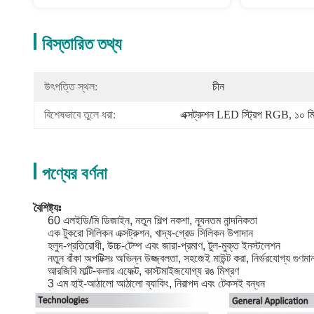
বিস্তারিত তথ্য
উৎপত্তি স্থল:
চীন
বিশেষভাবে তুলে ধরা:
এক্সট্রুশন LED স্ট্রিপ RGB
, 
১০ মি
পণ্যের বর্ণনা
বৈশিষ্ট্যঃ
60 এলইডি/মি ডিজাইন, নতুন শিল্প নকশা, ন্যূনতম নান্দনিকতা
এক টুকরো সিলিকন এক্সট্রুশন, খাদ্য-গ্রেড সিলিকন উপাদান
হলুদ-প্রতিরোধী, উচ্চ-টেম্প এবং জারা-প্রমাণ, টুল-মুক্ত ইনস্টলেশন
নতুন বাঁকা অপটিক্সঃ অভিন্ন উজ্জ্বলতা, সহজেই মাউন্ট করা, নির্ভরযোগ্য গুণমা
আরজিবি মাল্টি-কলার এফেক্ট, কাস্টমাইজযোগ্য রঙ মিশ্রণ
3 এম হাই-আঠালো আঠালো ব্যাকিং, নিরাপদ এবং টেকসই বন্ধন