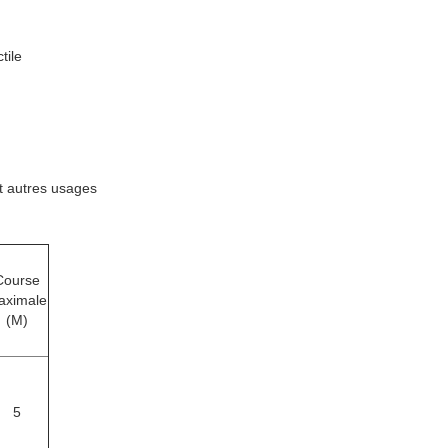
tile
et autres usages
Course
aximale
(M)
5