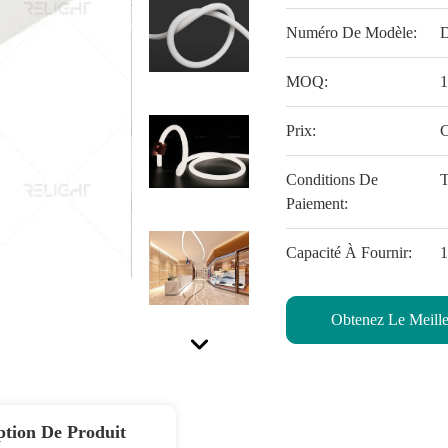
Numéro De Modèle:
MOQ:
Prix:
C
Conditions De
T
Paiement:
Capacité À Fournir:
1
Obtenez Le Meille
ption De Produit