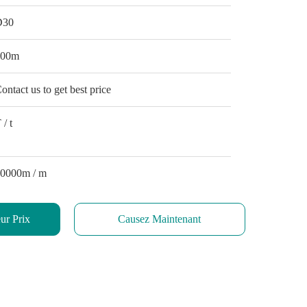
D30
100m
ontact us to get best price
 / t
0000m / m
ur Prix
Causez Maintenant