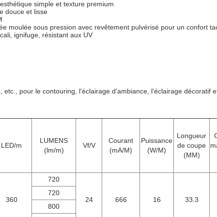
sthétique simple et texture premium
e douce et lisse
M
rée moulée sous pression avec revêtement pulvérisé pour un confort tac
lcali, ignifuge, résistant aux UV
etc., pour le contouring, l'éclairage d'ambiance, l'éclairage décoratif 
Longueur
LUMENS
Courant
Puissance
LED/m
Vf/V
de coupe
m
(lm/m)
(mA/M)
(W/M)
(MM)
720
720
360
24
666
16
33.3
800