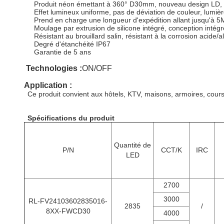
Produit néon émettant à 360° D30mm, nouveau design LD, e
Effet lumineux uniforme, pas de déviation de couleur, lumièr
Prend en charge une longueur d'expédition allant jusqu'à 5
Moulage par extrusion de silicone intégré, conception intég
Résistant au brouillard salin, résistant à la corrosion acide/a
Degré d'étanchéité IP67
Garantie de 5 ans
Technologies :
ON/OFF
Application :
Ce produit convient aux hôtels, KTV, maisons, armoires, cours, 
Spécifications du produit
Quantité de
P/N
CCT/K
IRC
LED
2700
3000
RL-FV24103602835016-
2835
/
8XX-FWCD30
4000