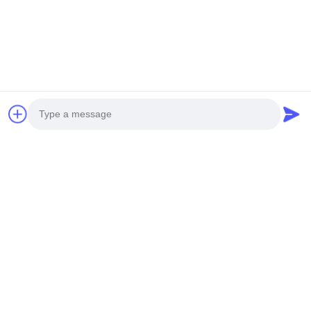
Aufgerüstete
IP20 wasserdicht,
einfarbige LED-
nackt, flexibel, LED-
Streifen IP20
Streifen RGBCW
Temperaturbereich
Anfrage absenden
Anfrage absenden
Minus 25 bis Plus 40
Grad geeignet für
Innenbeleuchtungssyste
Photo
Video Call
Audio Call
IP67 wasserdicht
Temperaturbereich 25
1616 anti-glare
bis 60 Grad