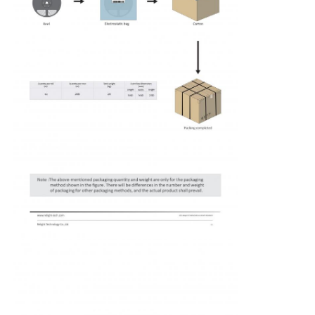
Fabrik Tour
Qualitätskontrolle
Kontakt
Nachrichten
Alle Fälle
Referenzen
Neonstreifen-Licht