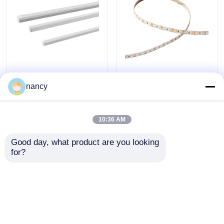
Schrankleuchte
Erweiterter
nancy
8x8mm/10x10mm/12x12mm
schneidbarer
Länge anpassbar
doppelfarbiger IP20-
LED-Streifen
10:36 AM
Anfrage absenden
Anfrage absenden
Good day, what product are you looking 
for?