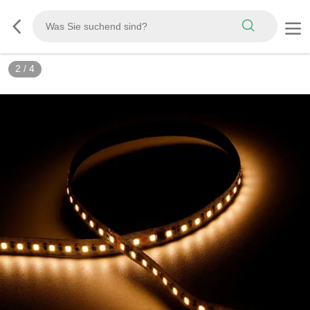
2
/
4