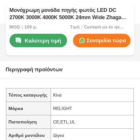
Μονόχρωμη μονάδα πηγής φωτός LED DC
2700K 3000K 4000K 5000K 24mm Wide Zhaga
Series
MOQ：100 μ.
Τιμή：Contact us to get best price
Συνομιλία τώρα
Καλύτερη τιμή
Περιγραφή προϊόντων
Τόπος καταγωγής
Κίνα
Μάρκα
RELIGHT
Πιστοποίηση
CE,ETL,UL
Αριθμό μοντέλου
ζάγκα