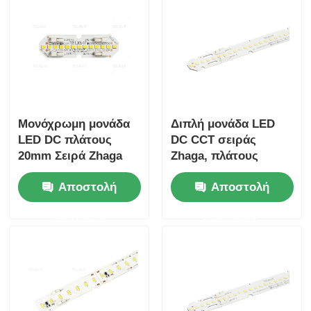
Μονόχρωμη μονάδα
Διπλή μονάδα LED
LED DC πλάτους
DC CCT σειράς
20mm Σειρά Zhaga
Zhaga, πλάτους
120 μοιρών Γωνία
20mm, υψηλής
Αποστολή
Αποστολή
Δέσμης
απόδοσης 120lm/W
ερώτησης
ερώτησης