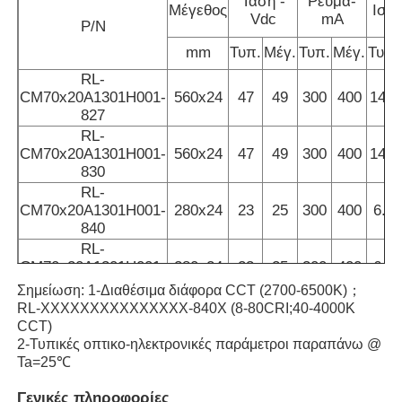
Τάση -
Ρεύμα-
Μέγεθος
Ισχ
Vdc
mA
P/N
Φως ράβδου πλυντηρίου τοίχου
mm
Τυπ.
Μέγ.
Τυπ.
Μέγ.
Τυπ.
RL-
CM70x20A1301H001-
560x24
47
49
300
400
14.1
Φως LED 360°
827
RL-
CM70x20A1301H001-
560x24
47
49
300
400
14.1
3D φωτισμός νεόν
830
RL-
CM70x20A1301H001-
280x24
23
25
300
400
6.9
Γυμνή λωρίδα LED
840
RL-
CM70x20A1301H001-
280x24
23
25
300
400
6.9
Ενότητα των οδηγήσεων εναλλασσόμενου ρεύματος
850
Σημείωση: 1-Διαθέσιμα διάφορα CCT (2700-6500K)；
RL-
RL-XXXXXXXXXXXXXXX-840X (8-80CRI;40-4000K
CM70x20A1301H001-
140x24
11
13
300
400
3.3
CCT)
Μονάδα LED DC
857
2-Τυπικές οπτικο-ηλεκτρονικές παράμετροι παραπάνω @
RL-
Ta=25℃
CM70x20A1301H001-
140x24
11
13
300
400
3.3
Μεγάλο φώτα νέον
Γενικές πληροφορίες
865