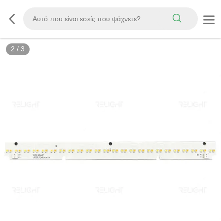
2
/
3