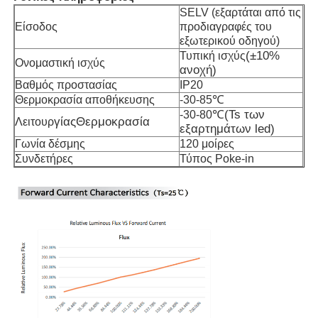
SELV (εξαρτάται από τις
Είσοδος
προδιαγραφές του
Μίνι Wall Washer
εξωτερικού οδηγού)
(
±10%
Τυπική ισχύς
Ονομαστική ισχύς
ανοχή
)
Φωτιστικό Μπάρα για Σάουνα
Βαθμός προστασίας
IP20
℃
Θερμοκρασία αποθήκευσης
-30-85
℃(
Ts των
-30-80
γίας
Θερμοκρασία
Λειτουρ
Μεγάλη αποδοτικότητα LED ταινία
εξαρτημάτων led
)
Γωνία δέσμης
120 μοίρες
Συνδετήρες
Τύπος Poke-in
Φωτιστικά LED
Ευέλικτα φώτα LED