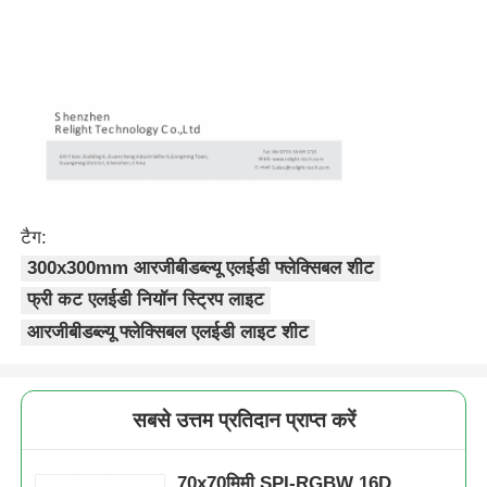
मिनी वॉल वॉशर
सौना लाइट बार
उच्च दक्षता एलईडी पट्टी
टैग:
एलईडी प्रकाश जुड़नार
300x300mm आरजीबीडब्ल्यू एलईडी फ्लेक्सिबल शीट
फ्री कट एलईडी नियॉन स्ट्रिप लाइट
लचीली एलईडी लाइट शीट
आरजीबीडब्ल्यू फ्लेक्सिबल एलईडी लाइट शीट
सबसे उत्तम प्रतिदान प्राप्त करें
70x70मिमी SPI-RGBW 16D