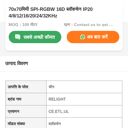
70x70मिमी SPI-RGBW 16D ब्लॉकचेन IP20
4/8/12/16/20/24/32KHz
MOQ：100 मीटर
मूल्य：Contact us to get best price
अब बात करें
सबसे अच्छी कीमत
उत्पाद विवरण
उत्पत्ति के प्लेस
चीन
ब्रांड नाम
RELIGHT
प्रमाणन
CE,ETL,UL
मॉडल संख्या
ब्लॉकचेन