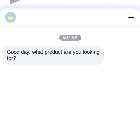
480x240mm
300x300 मिमी फ्री कट
128LEDS/pcs लेंस 180°
आरजीबीडब्ल्यू एलईडी लचीला
लचीला एलईडी शीट
शीट, कागज पतली एलईडी
2700K/3000K/4000K/6500K
प्रकाश शीट
8:39 AM
जांच भेजें
जांच भेजें
Good day, what product are you looking 
for?
300x300 मिमी मुक्त कट
480x240 मिमी कट करने
मोनोक्रोमैटिक लचीला
योग्य एलईडी शीट मोनोक्रोम
एलईडी लाइट शीट, अल्ट्रा
लचीला एलईडी लाइट शीट