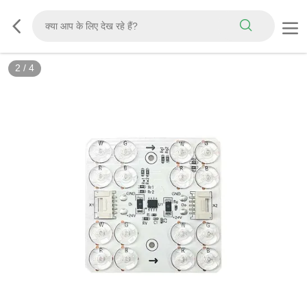
2
/
4