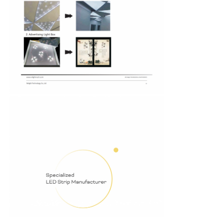
दीवार वाशर पट्टी प्रकाश
360° एलईडी लाइट
थ्री-डी नीयन लाइट
नंगी एलईडी पट्टी
एसी एलईडी मॉड्यूल
डीसी एलईडी मॉड्यूल
बड़ा नीयन प्रकाश