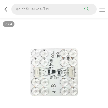
2
/
4