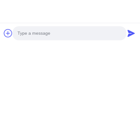
300x300MM ตัดฟรี โม
480x240mm ตัดแผ่น
โนโครเมทิก โฟกเซบิล
Led โมโนครอม โฟกเซ
LED Light Sheets,
บิล LED แสงแผ่น
ultra slim โฟกเซบิล
2700K / 3000K / 4000K
ส่งคำถาม
ส่งคำถาม
LED light sheet
/ 6500K
Photo
Video Call
Audio Call
แผ่นไฟ LED ยืดหยุ่น ตัด
480x240MM
ได้อิสระ สีคู่ ขนาด
288LEDs/pcs 6 LEDs /
480x240 มม.
ตัดแผ่น LED ยืดหยุ่น
2700K/3000K/4000K/6500K
2700K/3000K/4000K/6500
ส่งคำถาม
ส่งคำถาม