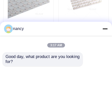
480x240mm
300x300MM ตัดฟรี
nancy
128LEDS/pcs เลนส์
RGBW LED ผนัง
180° แผ่น LED แบบ
ยืดหยุ่น, กระดาษ ผนัง
ยืดหยุ่น
ไฟ LED นุ่ม
3:17 AM
ส่งคำถาม
ส่งคำถาม
2700K/3000K/4000K/6500K
Good day, what product are you looking 
for?