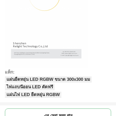
ไฟมินิวอลวอช
ซาวน่า ไลท์บาร์
สาย LED ประสิทธิภาพสูง
โคมไฟ LED
แท็ก:
ผนังไฟ LED แบบยืดหยุ่น
แผ่นยืดหยุ่น LED RGBW ขนาด 300x300 มม
ไฟแถบนีออน LED ตัดฟรี
แผ่นไฟ LED ยืดหยุ่น RGBW
এর সেরা মূল্য পান