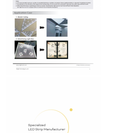
แสงสตริปเครื่องล้างผนัง
ไฟ LED 360°
ไฟเนออน 3 มิติ
สาย LED เปลือย
โมดูล AC LED
โมดูลไฟ LED DC
ไฟเนออนขนาดใหญ่