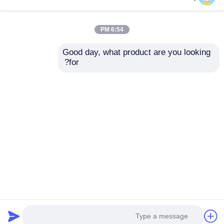
6:54 PM
Good day, what product are you looking 
for?
3528 RGBW چراغ LED
چراغ وال واشر LED
ماشین لباسشویی دیوار
انعطاف پذیر سیلیکونی
10° 15° 30° 60° 10x60°
کاملاً محصور شده IP67
30P10° 24V
ضد آب 1815
ارسال سؤال
ارسال سؤال