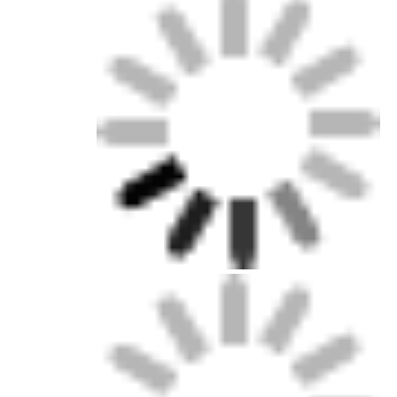
چراغ نوار شوینده دیوار
چراغ LED 360 درجه
نور نئون سه بعدی
نوار LED خام
ماژول ال ای دی AC
ماژول LED DC
چراغ نئون بزرگ