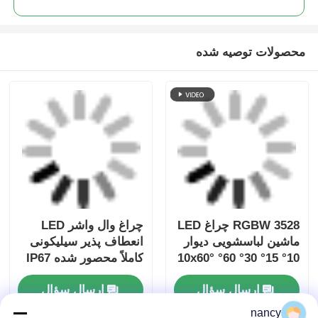
بهترين قيمت رو براي
2020 RGBW-DMX نور موج آب
دیواری
ادامه هید
محصولات توصیه شده
nancy