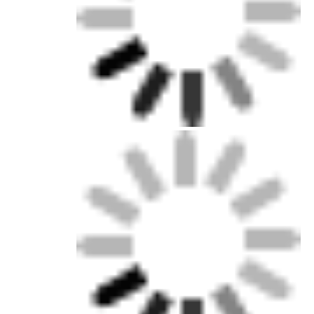
ماشین لباسشویی کوچک
نوار نور سونا
نوار LED با کارایی بالا
چراغ های روشنایی ال ای دی
ورق‌های نورانی LED انعطاف‌پذیر