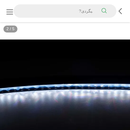
2
/
5