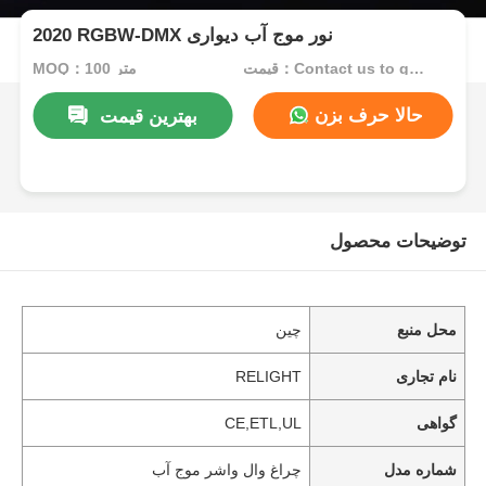
2020 RGBW-DMX نور موج آب دیواری
قیمت：Contact us to get best price
MOQ：100 متر
حالا حرف بزن
بهترین قیمت
توضیحات محصول
محل منبع
چین
نام تجاری
RELIGHT
گواهی
CE,ETL,UL
شماره مدل
چراغ وال واشر موج آب