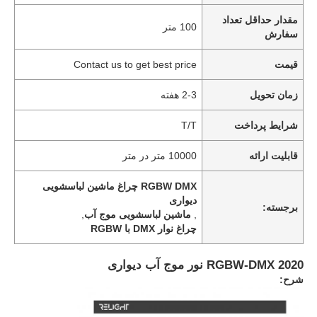
مقدار حداقل تعداد
100 متر
سفارش
قیمت
Contact us to get best price
زمان تحویل
2-3 هفته
شرایط پرداخت
T/T
قابلیت ارائه
10000 متر در متر
RGBW DMX چراغ ماشین لباسشویی
دیواری
برجسته:
,
ماشین لباسشویی موج آب
,
چراغ نوار DMX با RGBW
2020 RGBW-DMX نور موج آب دیواری
شرح: