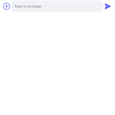
2210 ผนังล้าง LED
1615 แสงล้างผนัง
Strip Mono / CCT /
ยืดหยุ่น 2835 2700K /
RGB / RGBW / SPI /
3000K / 4000K / 6500K
DMX 15° 30° 60°
24V
Photo
ส่งคำถาม
ส่งคำถาม
30x45° IP67
Video Call
Audio Call
2515 LED IP67 RGB
เครื่องล้างผนังขนาด
แปรงล้างผนัง สายแสง
10x10 มิลลิเมตร วงจร