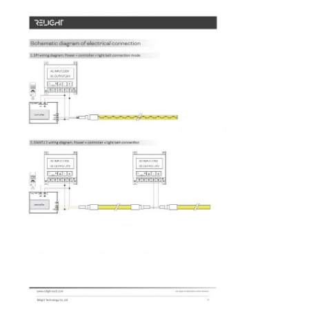
แสงสตริปเครื่องล้างผนัง
ไฟ LED 360°
ไฟเนออน 3 มิติ
สาย LED เปลือย
โมดูล AC LED
โมดูลไฟ LED DC
ไฟเนออนขนาดใหญ่