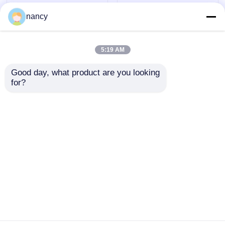
nancy
5:19 AM
Good day, what product are you looking 
ไฟวอลล์วอชเชอร์ LED
หลอดล้างผ้า LED ซิลิ
for?
RGBW 3528 10° 15°
โคนยืดหยุ่นครบครัน
30° 60° 10x60° 30P10°
IP67 กันน้ํา 1815
24V
ส่งคำถาม
ส่งคำถาม