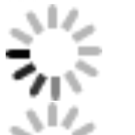
ไฟมินิวอลวอช
ซาวน่า ไลท์บาร์
สาย LED ประสิทธิภาพสูง
โคมไฟ LED
ผนังไฟ LED แบบยืดหยุ่น