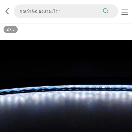
2
/
5