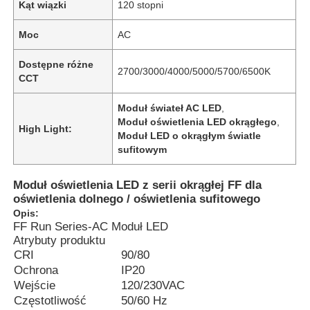
Kąt wiązki
120 stopni
Moc
AC
Dostępne różne
2700/3000/4000/5000/5700/6500K
CCT
Moduł świateł AC LED
,
Moduł oświetlenia LED okrągłego
,
High Light:
Moduł LED o okrągłym światle
sufitowym
Moduł oświetlenia LED z serii okrągłej FF dla
oświetlenia dolnego / oświetlenia sufitowego
Opis:
FF Run Series-AC Moduł LED
Atrybuty produktu
CRI
90/80
Ochrona
IP20
Wejście
120/230VAC
Częstotliwość
50/60 Hz