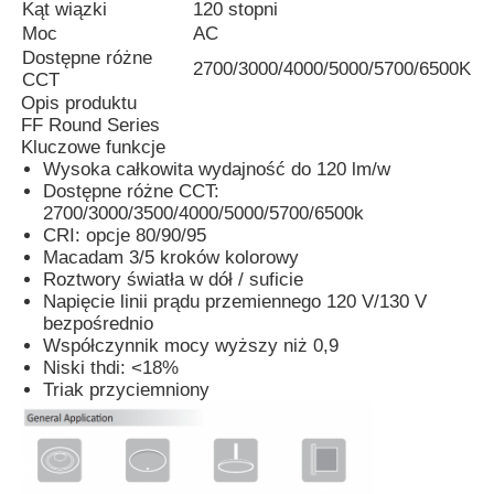
Kąt wiązki
120 stopni
Moc
AC
Dostępne różne
2700/3000/4000/5000/5700/6500K
CCT
Opis produktu
FF Round Series
Kluczowe funkcje
Wysoka całkowita wydajność do 120 lm/w
Dostępne różne CCT:
2700/3000/3500/4000/5000/5700/6500k
CRI: opcje 80/90/95
Macadam 3/5 kroków kolorowy
Roztwory światła w dół / suficie
Napięcie linii prądu przemiennego 120 V/130 V
bezpośrednio
Współczynnik mocy wyższy niż 0,9
Dom
Niski thdi: <18%
Triak przyciemniony
Produkty
O nas