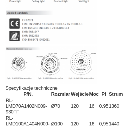
Wycieczka po fabryce
Kontrola jakości
Skontaktuj się z nami
Aktualności
Specyfikacje techniczne
Wszystkie przypadki
P/N.
Rozmiar
Wejście
Moc
Pf
Strumie
RL-
LMD70A1402N009-
Ø70
120
16
0,95
1360
Poprosić o wycenę
930FF
RL-
LMD100A1404N009-
Ø100
120
16
0,95
1440
Światło neonowe