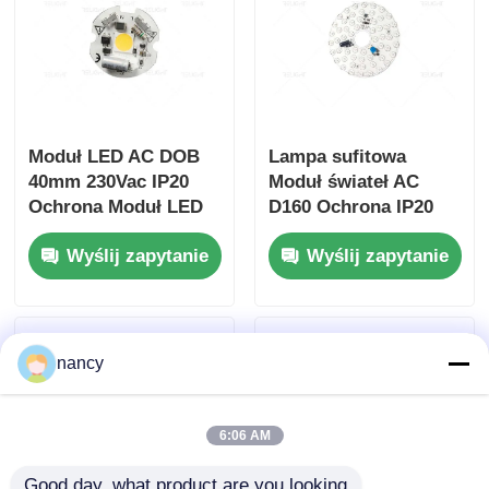
Moduł LED AC DOB
Lampa sufitowa
40mm 230Vac IP20
Moduł świateł AC
Ochrona Moduł LED
D160 Ochrona IP20
Wysokiej Mocy
CRI 90/80
Wyślij zapytanie
Wyślij zapytanie
nancy
6:06 AM
Good day, what product are you looking 