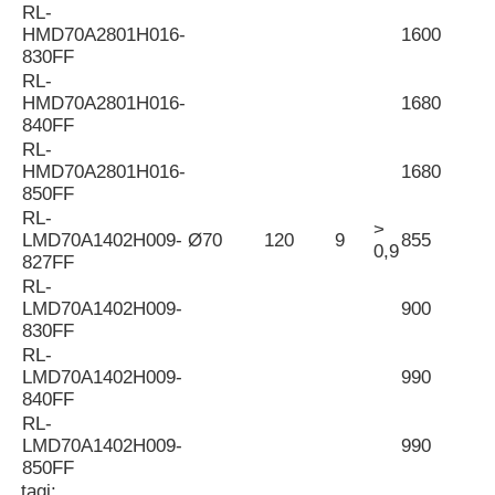
RL-
HMD70A2801H016-
1600
1
Mini Oświetlacz Ścienny
830FF
RL-
HMD70A2801H016-
1680
1
Sauna Light Bar
840FF
RL-
HMD70A2801H016-
1680
1
Wysokiej wydajności pas LED
850FF
RL-
>
LMD70A1402H009-
Ø70
120
9
855
9
0,9
827FF
Oprawy oświetleniowe LED
RL-
LMD70A1402H009-
900
1
830FF
Elastyczne lampy LED
RL-
LMD70A1402H009-
990
1
840FF
RL-
LMD70A1402H009-
990
1
850FF
tagi: