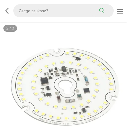
2
/
3