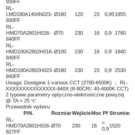
930FF
RL-
LMD180A1404N023-
Ø180
120
23
0,95
1955
Światło ścienne
930FF
RL-
HMD70A2801H016-
Ø70
230
16
0,9
1760
Światło LED 360°
840FF
RL-
HMD100A2802H016-
Ø100
230
16
0,9
1840
Światło neonowe 3D
840FF
RL-
HMD180A2802H023-
Ø180
230
23
0,9
2530
Goła taśma LED
840FF
Uwaga: Dostępne 1-various CCT (2700-6500K) ； RL-
XXXXXXXXXXXXXXX-840X (8-80CRI; 40-4000K CCT)
Moduł LED prądu przemiennego
2 typowe parametry optyczno-elektroniczne powyżej
@ TA = 25 ℃
Przewodnik wyboru
Moduł LED prądu stałego
P/N.
Rozmiar
Wejście
Moc
Pf
Strumień
E
RL-
>
HMD70A2801H016-
Ø70
230
16
1520
9
0,9
Duże światło neonowe
827FF