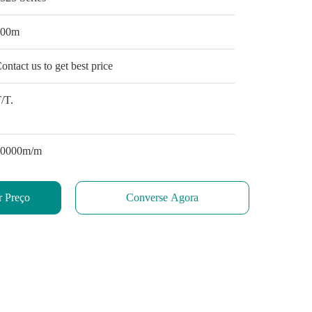
100m
ontact us to get best price
/T.
10000m/m
 Preço
Converse Agora