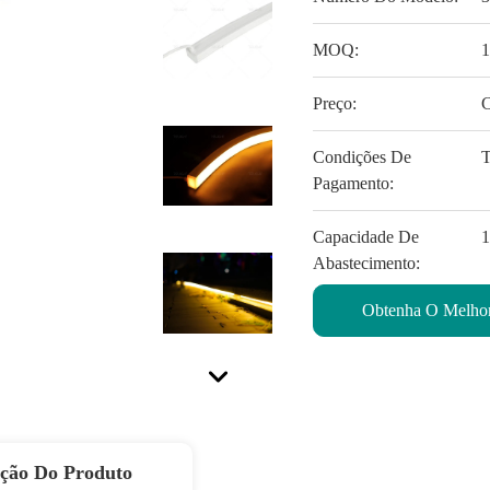
MOQ:
Preço:
C
Condições De
T
Pagamento:
Capacidade De
Abastecimento:
Obtenha O Melhor
ição Do Produto