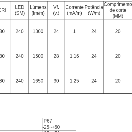
Comprimento
LED
Lúmens
Vf.
Corrente
Potência
CRI
de corte
(SM)
(lm/m)
(v.)
(mA/m)
(W/m)
(MM)
80
240
1300
24
1
24
20
80
240
1500
28
1.16
24
20
80
240
1650
30
1.25
24
20
IP67
-25~+60