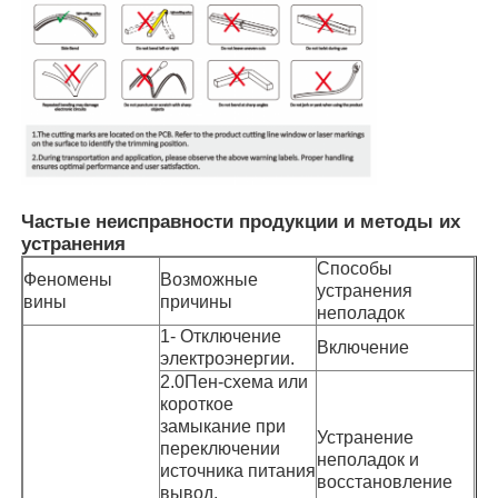
Частые неисправности продукции и методы их
устранения
Способы
Феномены
Возможные
устранения
вины
причины
неполадок
1- Отключение
Включение
электроэнергии.
2.0Пен-схема или
короткое
замыкание при
Устранение
переключении
неполадок и
источника питания
восстановление
вывод,