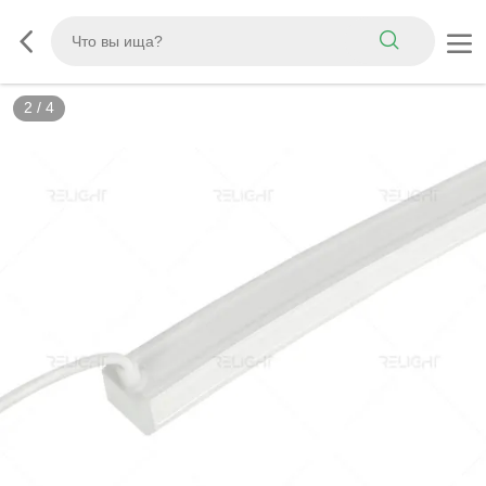
2
/
4