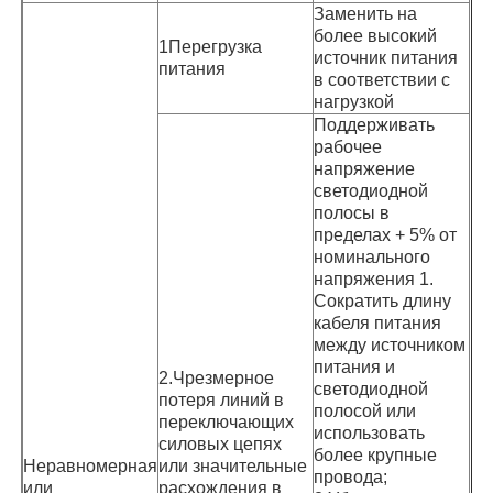
Заменить на
более высокий
1Перегрузка
источник питания
питания
в соответствии с
нагрузкой
Поддерживать
рабочее
напряжение
светодиодной
полосы в
пределах + 5% от
номинального
напряжения 1.
Сократить длину
кабеля питания
между источником
питания и
2.Чрезмерное
светодиодной
потеря линий в
полосой или
переключающих
использовать
силовых цепях
более крупные
Неравномерная
или значительные
провода;
или
расхождения в