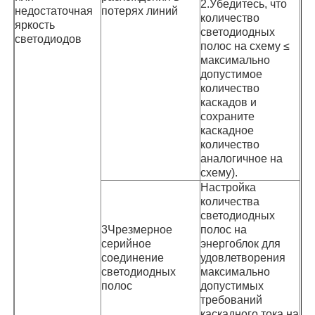
2.Убедитесь, что
недостаточная
потерях линий
количество
яркость
светодиодных
светодиодов
полос на схему ≤
максимально
допустимое
количество
каскадов и
сохраните
каскадное
количество
аналогичное на
схему).
Настройка
количества
светодиодных
3Чрезмерное
полос на
серийное
энергоблок для
соединение
удовлетворения
светодиодных
максимально
полос
допустимых
требований
каскадного тока на