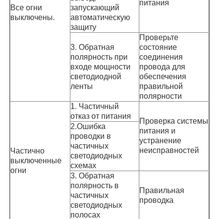
питания
Все огни
запускающий
выключены.
автоматическую
защиту
Проверьте
3. Обратная
состояние
полярность при
соединения
входе мощности
провода для
светодиодной
обеспечения
ленты
правильной
полярности
1. Частичный
отказ от питания
Проверка системы
2.Ошибка
питания и
проводки в
устранение
частичных
неисправностей
Частично
светодиодных
выключенные
схемах
огни
3. Обратная
полярность в
Правильная
частичных
проводка
светодиодных
полосах