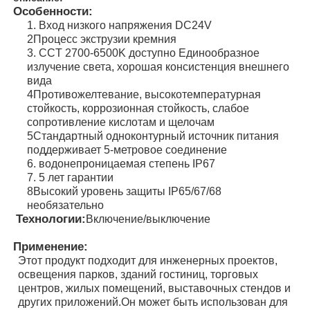
Особенности:
1. Вход низкого напряжения DC24V
2Процесс экструзии кремния
3. CCT 2700-6500K доступно Единообразное
излучение света, хорошая консистенция внешнего
вида
4Противожелтевание, высокотемпературная
стойкость, коррозионная стойкость, слабое
сопротивление кислотам и щелочам
5Стандартный одноконтурный источник питания
поддерживает 5-метровое соединение
6. водонепроницаемая степень IP67
7. 5 лет гарантии
8Высокий уровень защиты IP65/67/68
необязательно
Главная страница
Технологии:
Включение/выключение
Применение:
Этот продукт подходит для инженерных проектов,
Продукция
освещения парков, зданий гостиниц, торговых
центров, жилых помещений, выставочных стендов и
других приложений.Он может быть использован для
О Компании