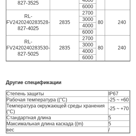
4000
27-3525
8
6000
2700
Стенный стиральный прибор
RL-
3000
FV2420240283528-
2835
80
240
4000
27-4025
8
6000
360° светодиодный свет
2700
RL-
3000
FV2420240283530-
2835
80
240
4000
27-5025
8
3D неоновый свет
6000
Голая светодиодная лента
Другие спецификации
Модуль СИД AC
Степень защиты
IP67
Рабочая температура ((°C)
-25 ~ +60
Температура окружающей среды хранения
-25 ~ +70
(°C)
Модуль светодиода постоянного тока
Стандартная длина
5
Максимальная длина каскада ((m)
5
вес
/
Большая неоновая лампа