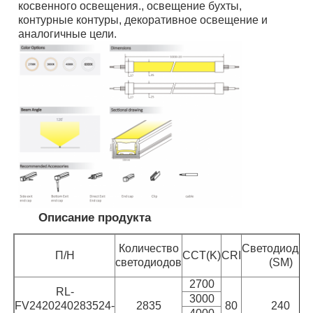
косвенного освещения., освещение бухты,
контурные контуры, декоративное освещение и
аналогичные цели.
Наша фабрика
контроль качества
контактные данные
Новости
Все случаи
Описание продукта
Количество
Светодиодны
П/Н
CCT(K)
CRI
Отправить запрос
светодиодов
(SM)
2700
RL-
3000
Неоновый свет прокладки
FV2420240283524-
2835
80
240