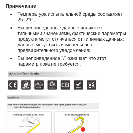
Примечание
Температура испытательной среды составляет
Мини-машина для мытья стен
25±2°C;
Вышеприведенные данные являются
Световой бар сауны
типичными значениями, фактические параметры
продукта могут отличаться от типичных данных;
данные могут быть изменены без
предварительного уведомления;
Высокоэффективная светодиодная лента
Вышеприведенное "/" означает, что этот
параметр пока не требуется.
Светильники светодиодного освещения
Гибкие светодиодные светильники