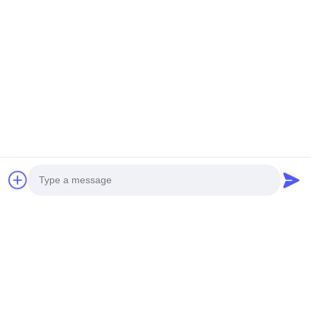
Отправить запрос
Отправить запрос
настраиваемая
Модернизированная
IP20
режущая
водонепроницаемая
одноцветная
степень голая
светодиодная лента
гибкая
Отправить запрос
Отправить запрос
IP20
светодиодная лента
Photo
RGBCW диапазон
температуры от
Video Call
минус 25 до плюс 40