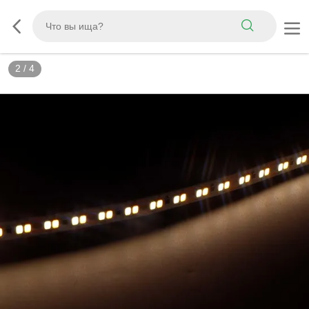
2
/
4