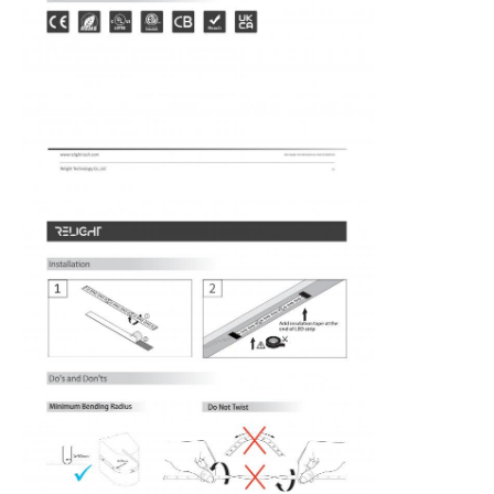
Наша фабрика
контроль качества
контактные данные
Новости
Все случаи
Отправить запрос
Неоновый свет прокладки