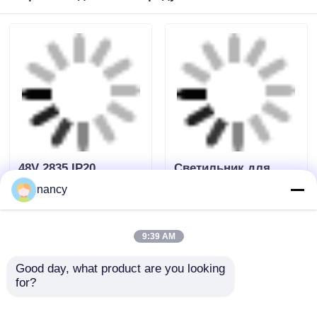
Продолжать
Порекомендованные продукты
nancy
9:39 AM
48V 2835 IP20
Светильник для
Good day, what product are you looking 
светодиодная лента
шкафа
for?
8x8мм/10x10мм/12x12м
Длина