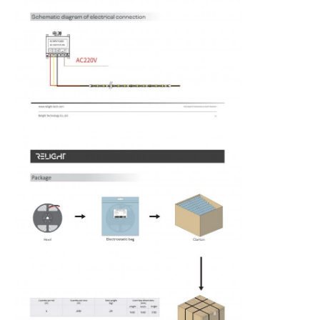
Стенный стиральный прибор
360° светодиодный свет
3D неоновый свет
Голая светодиодная лента
Модуль СИД AC
Модуль светодиода постоянного тока
Большая неоновая лампа