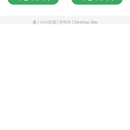
홈
사이트맵
연락처
Desktop Site
사이트맵
개인 정보 정책
품질
네온사인 스트립 라이트
중국 공장.Copyright
© 2026 Shenzhen Relight Technology Co.,
Ltd./Shenzhen Relight Lighting Co., Ltd.. All Rights
Reserved.
2:28 AM
Good day, what product are you looking for?
is typing
Photo
Video Call