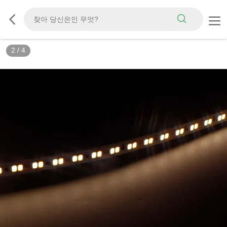
2
/
4