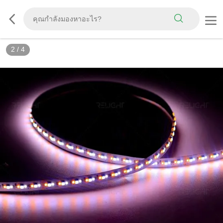
2
/
4