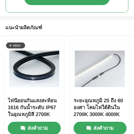
แนะนำผลิตภัณฑ์
บ้าน
ไฟนีออนกันแสงสะท้อน
ระยะอุณหภูมิ 25 ถึง 60
1616 กันน้ำระดับ IP67
องศา โคมไฟใต้ดินใน
ผลิตภัณฑ์
ในอุณหภูมิสี 2700K
2700K 3000K 4000K
3000K 4000K 6500K
6500K อุณหภูมิสี 120
ส่งคำถาม
ส่งคำถาม
ทนทานยาวนานและมีค่า
องศา มุมรังสี DC24V
เกี่ยวกับเรา