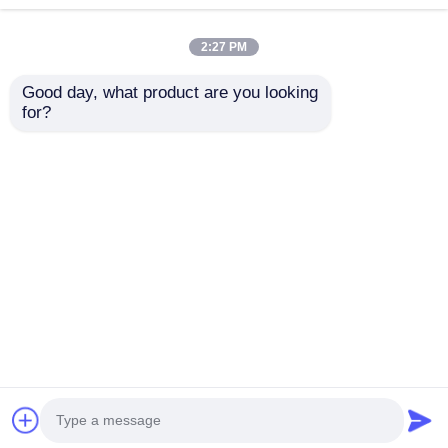
2:27 PM
แสงสตริปเครื่องล้างผนัง
Good day, what product are you looking 
for?
ไฟ LED 360°
ไฟ LED Neon Strip
1616 ซีรีส์ 24V Neon
Light 1516
Light 2835 2700K
ไฟเนออน 3 มิติ
ประสิทธิภาพการส่อง
3000K 4000K 6500K
แสงสูงสุด สําหรับการ
RGB LED Neon Rope
ส่งคำถาม
ส่งคำถาม
ส่องแสงสวน
Light
สาย LED เปลือย
โมดูล AC LED
บ้าน
เกี่ยวกับเรา
ติดต่อเรา
Desktop Site
แผนผังเว็บไซต์
นโยบายความเป็นส่วนตัว
โมดูลไฟ LED DC
คุณภาพ
ไฟสายนิโอน
โรงงานในประเทศ
จีน.Copyright © 2026 Shenzhen Relight
Technology Co., Ltd./Shenzhen Relight Lighting
ไฟเนออนขนาดใหญ่
Co., Ltd.. All Rights Reserved.