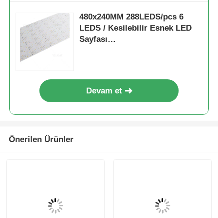
Etiketler:
300x300mm RGBW LED esnek levha
serbest kesim LED neon şerit ışığı
RGBW esnek LED ışık sayfası
En İyi Fiyatı Alın
480x240MM 288LEDS/pcs 6