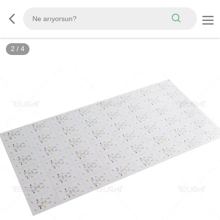
2
/
4