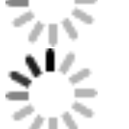
Duvar yıkayıcı şerit ışığı
360° LED Işık
3 boyutlu neon ışığı
Çıplak LED Şerit
AC LED Modülü
DC LED Modülü
Büyük Neon Işık