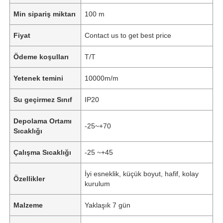
Min sipariş miktarı
100 m
Fiyat
Contact us to get best price
Ödeme koşulları
T/T
Yetenek temini
10000m/m
Su geçirmez Sınıf
IP20
Depolama Ortamı
-25~+70
Sıcaklığı
Çalışma Sıcaklığı
-25 ~+45
İyi esneklik, küçük boyut, hafif, kolay
Özellikler
kurulum
Malzeme
Yaklaşık 7 gün