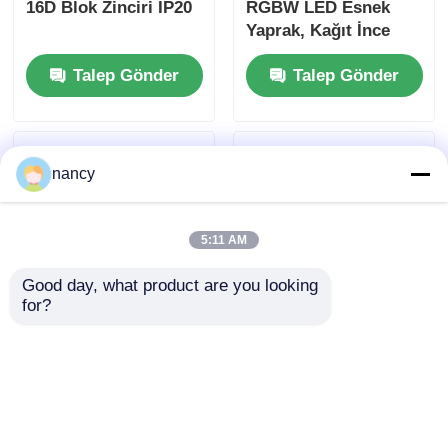
Dolap Lambası
480x240mm
8x8mm/10x10mm/12x12mm
128LEDS/pcs Lens
Uzunluk
180° Esnek LED
Özelleştirilebilir
Sayfası
Talep Gönder
Talep Gönder
2700K/3000K/4000K/6500
nancy
5:11 AM
Good day, what product are you looking 
for?
70x70mm SPI-RGBW
300x300MM Free Cut
16D Blok Zinciri IP20
RGBW LED Esnek
Yaprak, Kağıt İnce