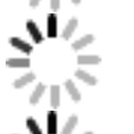
Mini Duvar Yıkama Makinesi
Sauna Light Bar
Yüksek verimlilikli LED şeridi
LED aydınlatma armatürleri
Esnek LED lambaları