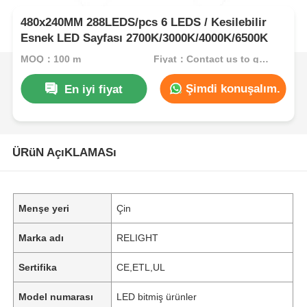
480x240MM 288LEDS/pcs 6 LEDS / Kesilebilir
Esnek LED Sayfası 2700K/3000K/4000K/6500K
MOQ：100 m
Fiyat：Contact us to get best price
Şimdi konuşalım.
En iyi fiyat
ÜRüN AçıKLAMASı
Menşe yeri
Çin
Marka adı
RELIGHT
Sertifika
CE,ETL,UL
Model numarası
LED bitmiş ürünler