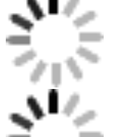
Fabrika turu
Kalite kontrol
Bize ulaşın
Haberler
Tüm servis talepleri
Teklif isteği
Neon şeridi ışığı