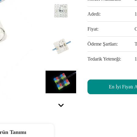
Adedi:
Fiyat:
C
Ödeme Şartları:
Tedarik Yeteneği:
En İyi Fiyatı 
rün Tanımı