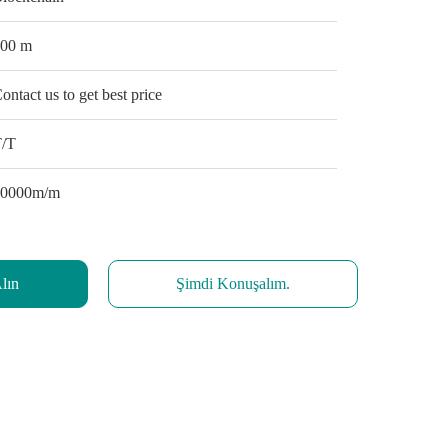
100 m
ontact us to get best price
T/T
10000m/m
Alın
Şimdi Konuşalım.