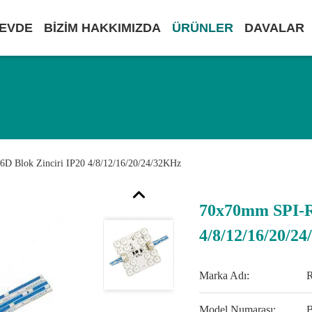
EVDE
BIZIM HAKKIMIZDA
ÜRÜNLER
DAVALAR
 Blok Zinciri IP20 4/8/12/16/20/24/32KHz
70x70mm SPI-R
4/8/12/16/20/2
Marka Adı:
Model Numarası:
B