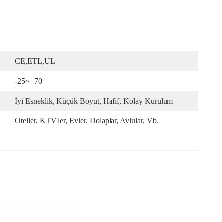
CE,ETL,UL
-25~+70
İyi Esneklik, Küçük Boyut, Hafif, Kolay Kurulum
Oteller, KTV'ler, Evler, Dolaplar, Avlular, Vb.