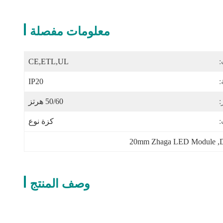
معلومات مفصلة
:
CE,ETL,UL
:
IP20
:
50/60 هرتز
:
كزة نوع
20mm Zhaga LED Module
, 
وصف المنتج