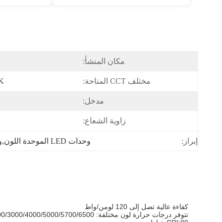
مكان المنشأ:
مختلف CCT المتاحة:
0K
مدخل:
زاوية الشعاع:
وحدات LED الموحدة اللون,وحدة LED DC 20mm,وحدة زاجا LED 20 ملم
إبراز:
كفاءة عالية تصل إلى 120 لومن/واط
تتوفر درجات حرارة لون مختلفة: 2700/3000/4000/5000/5700/6500 كلفن