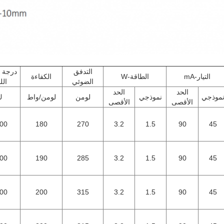
التدفق
درجة 
التيار-mA
الطاقة-W
الكفاءة
الضوئي
الل
الحد
الحد
موذجي
نموذجي
لومن
لومن/واط
ك
الأقصى
الأقصى
00
180
270
3.2
1.5
90
45
00
190
285
3.2
1.5
90
45
00
200
315
3.2
1.5
90
45