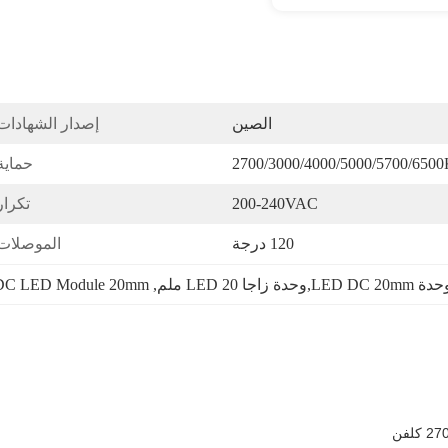
الصين
إصدار الشهادات
2700/3000/4000/5000/5700/650
حماية
200-240VAC
تكرار
120 درجة
الموصلات
DC LED Module 20mm
, 