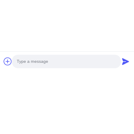
আপগ্রেড করা কাটেবল একক-
IP20 জলরোধী গ্রেড নগ্ন
রঙের IP20 LED স্ট্রিপ
নমনীয় এলইডি স্ট্রিপ
RGBCW তাপমাত্রা ব্যাপ্তি
বিয়োগ 25 থেকে প্লাস 40
অনুসন্ধান পাঠান
অনুসন্ধান পাঠান
ডিগ্রি অভ্যন্তরীণ আলো
সিস্টেমের জন্য উপযুক্ত
Photo
Video Call
Audio Call