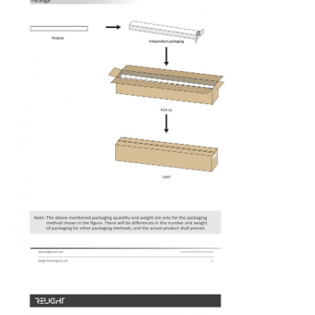
ওয়াল ওয়াশার স্ট্রিপ লাইট
360° LED আলো
থ্রিডি নিওন লাইট
খালি এলইডি স্ট্রিপ
এসি LED মডিউল
DC LED মডিউল
বড় নিওন লাইট