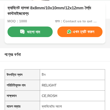
ক্যাবিনেট হালকা 8x8mm/10x10mm/12x12mm দৈর্ঘ্য
কাস্টমাইজযোগ্য
MOQ：1000
মূল্য：Contact us to get best price
এখন চ্যাট করুন
ভালো দাম
পণ্যের বর্ণনা
উৎপত্তি স্থল
চীন
পরিচিতিমুলক নাম
RELIGHT
সাক্ষ্যদান
CE,ROSH
মডেল নম্বার
ক্যাবিনেটের আলো