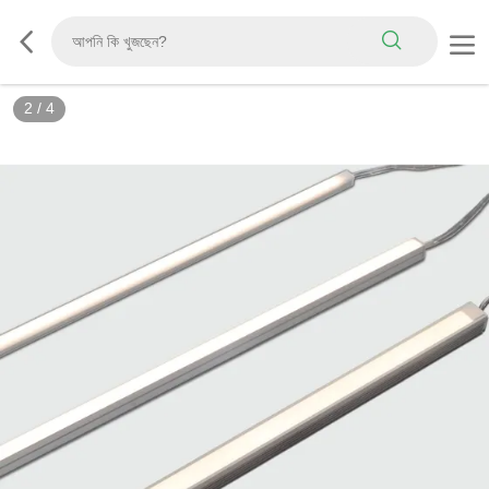
2
/
4