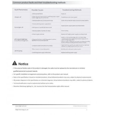
ছোট ওয়াল ওয়াশার
সোনা লাইট বার
উচ্চ দক্ষতা LED স্ট্রিপ
এলইডি আলো ডিভাইস
নমনীয় এলইডি লাইট শীট