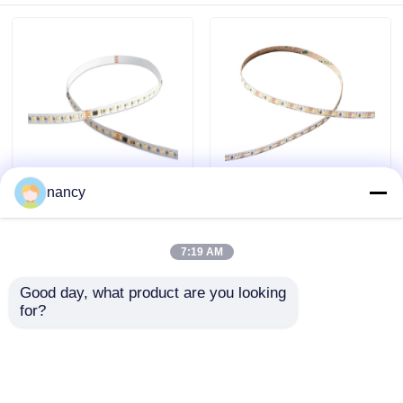
nancy
৪৮ ভোল্ট ২৮৩৫ আইপি২০
আপগ্রেড করা Cuttable
এলইডি স্ট্রিপ
দ্বৈত রঙের IP20 LED স্ট্রিপ
7:19 AM
অনুসন্ধান পাঠান
অনুসন্ধান পাঠান
Good day, what product are you looking 
for?