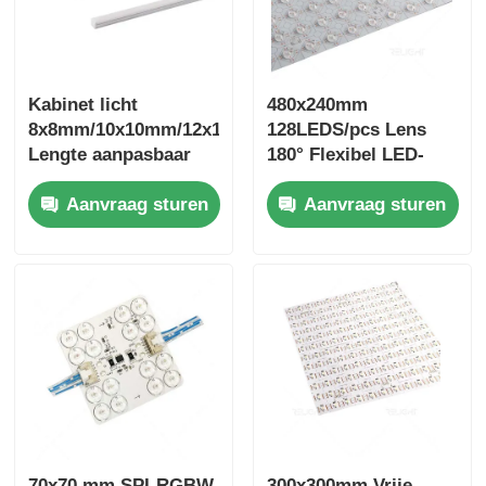
Kabinet licht
480x240mm
8x8mm/10x10mm/12x12mm
128LEDS/pcs Lens
Lengte aanpasbaar
180° Flexibel LED-
plaat
Aanvraag sturen
Aanvraag sturen
2700K/3000K/4000K/6500
70x70 mm SPI-RGBW
300x300mm Vrije