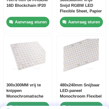
16D Blockchain IP20
Snijd RGBW LED
Flexible Sheet, Papier
Dunne Led Light
Aanvraag sturen
Aanvraag sturen
Sheets
300x300MM vrij te
480x240mm Snijbaar
knippen
LED-paneel
Monochromatische
Monochroom Flexibel
Flexibele LED
LED-lichtpaneel
Aanvraag sturen
Aanvraag sturen
Lichtplaten,
2700K/3000K/4000K/6500