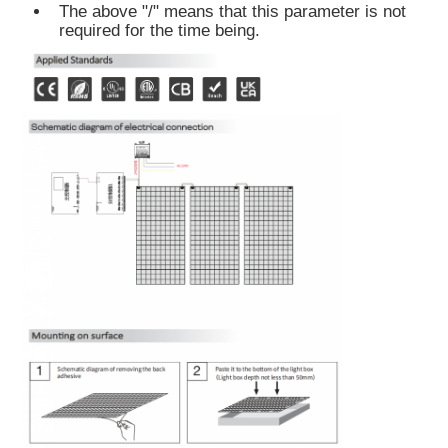
The above "/" means that this parameter is not
required for the time being.
Wandwasser strooklamp
360° LED-licht
3D neonlicht
Blote LED Strip
AC LEIDENE Module
DC LED Module
Groot Neonlicht