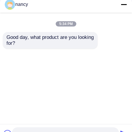
nancy
ultradunne flexibele
LED verlichtingsplaat
Thuis
Ongeveer ons
Contacteer ons
Desktop Site
5:34 PM
Sitemap
Privacybeleid
Good day, what product are you looking 
Kwaliteit
Het Licht van de neonstrook
China
for?
Fabriek.Copyright © 2026 Shenzhen Relight
Technology Co., Ltd./Shenzhen Relight Lighting
Co., Ltd.. All Rights Reserved.