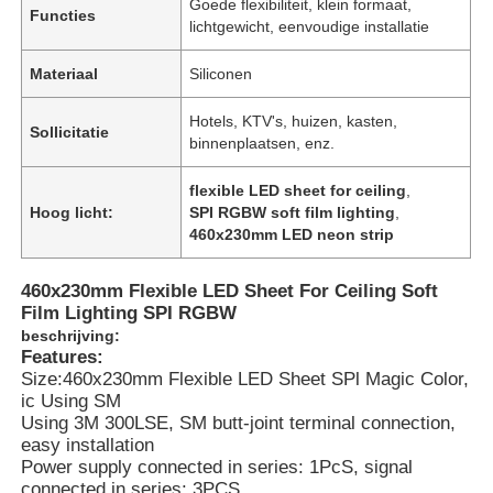
Goede flexibiliteit, klein formaat,
Functies
lichtgewicht, eenvoudige installatie
Materiaal
Siliconen
Hotels, KTV's, huizen, kasten,
Sollicitatie
binnenplaatsen, enz.
flexible LED sheet for ceiling
,
Hoog licht:
SPI RGBW soft film lighting
,
460x230mm LED neon strip
460x230mm Flexible LED Sheet For Ceiling Soft
Film Lighting SPI RGBW
beschrijving:
Features:
Size:460x230mm Flexible LED Sheet SPl Magic Color,
ic Using SM
Using 3M 300LSE, SM butt-joint terminal connection,
easy installation
Power supply connected in series: 1PcS, signal
connected in series: 3PCS