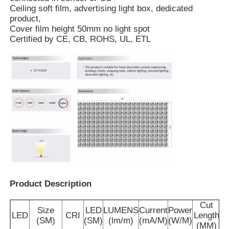
Ceiling soft film, advertising light box, dedicated
product,
Cover film height 50mm no light spot
Certified by CE, CB, ROHS, UL, ETL
Thuis
Product Description
Producten
Cut
Size
LED
LUMENS
Current
Power
LED
CRI
Length
(SM)
(SM)
(lm/m)
(mA/M)
(W/M)
(MM)
Over ons