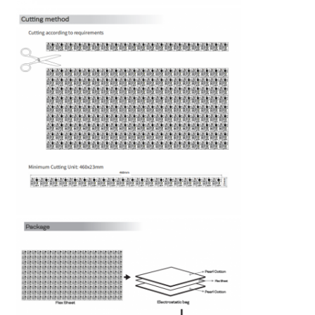
Mini Wall Washer
Sauna Light Bar
Hoog efficiënte LED-strook
LED-verlichtingsinstallaties
Flexibele LED-lichtplaten