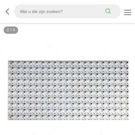
2
/
4