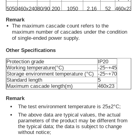
5050
460x240
80/90
200
1050
2.16
52
460x23
R
Fabrieksreis
Remark
The maximum cascade count refers to the
maximum number of cascades under the condition
Kwaliteitscontrole
of single-ended power supply.
Other Specifications
Contacteer ons
Protection grade
IP20
Working temperature(°C)
-25~+45
Storage environment temperature (°C)
-25~+70
nieuws
Standard length
5
Maximum cascade length(m)
460x23
weight
/
Alle Gevallen
Remark
The test environment temperature is 25±2°C;
Vraag een offerte aan
The above data are typical values, the actual
parameters of the product may be different from
the typical data; the data is subject to change
without notice;
Het Licht van de neonstrook