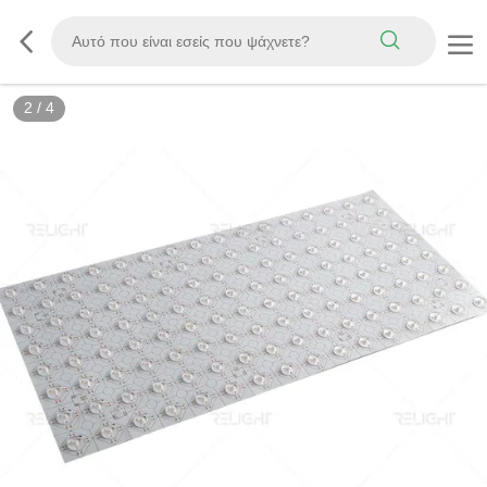
2
/
4