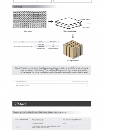
Μίνι Wall Washer
Φωτιστικό Μπάρα για Σάουνα
Μεγάλη αποδοτικότητα LED ταινία
Φωτιστικά LED
Ευέλικτα φώτα LED