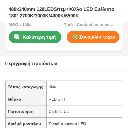
480x240mm 128LEDS/τεμ Φύλλο LED Ευέλικτο
180° 2700K/3000K/4000K/6500K
MOQ：100μ
Τιμή：Contact us to get best price
Συνομιλία τώρα
Καλύτερη τιμή
Περιγραφή προϊόντων
Τόπος καταγωγής
Κίνα
Μάρκα
RELIGHT
Πιστοποίηση
CE,ETL,UL
Αριθμό μοντέλου
Τελικά προϊόντα LED