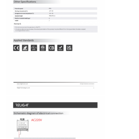
Γύρος εργοστασίων
Ποιοτικός έλεγχος
επαφή
Νέα
Όλες οι περιπτώσεις
Ζητήστε ένα απόσπασμα
Φως λουρίδων νέου