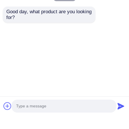
Good day, what product are you looking 
for?
Φωτιστικό
70x70mm SPI-RGBW
ντουλαπιού
16D Blockchain IP20
8x8mm/10x10mm/12x12mm
Προσαρμόσιμο μήκος
Αποστολή
Αποστολή
ερώτησης
ερώτησης