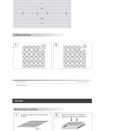
Φως ράβδου πλυντηρίου τοίχου
Φως LED 360°
3D φωτισμός νεόν
Γυμνή λωρίδα LED
Ενότητα των οδηγήσεων εναλλασσόμενου ρεύματος
Μονάδα LED DC
Μεγάλο φώτα νέον