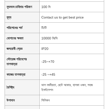
ন্যূনতম চাহিদার পরিমাণ
100 মি
মূল্য
Contact us to get best price
পরিশোধের শর্ত
টি/টি
যোগানের ক্ষমতা
10000 মি/মি
জলরোধী গ্রেড
IP20
স্টোরেজ পরিবেশের
-25~+70
তাপমাত্রা
কাজের তাপমাত্রা
-25 ~+45
ভাল নমনীয়তা, ছোট আকার, হালকা ওজন, সহজ
বৈশিষ্ট্য
ইনস্টলেশন
উপাদান
সিলিকন