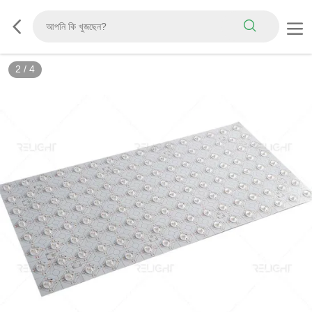
2
/
4