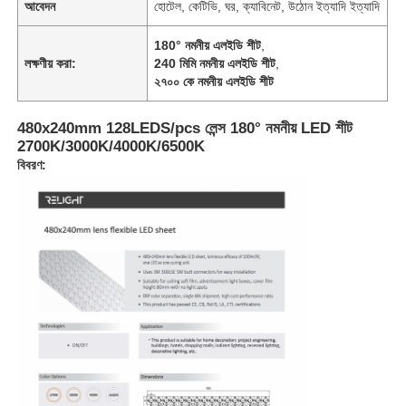
আবেদন
হোটেল, কেটিভি, ঘর, ক্যাবিনেট, উঠোন ইত্যাদি ইত্যাদি
180° নমনীয় এলইডি শীট
,
লক্ষণীয় করা:
240 মিমি নমনীয় এলইডি শীট
,
২৭০০ কে নমনীয় এলইডি শীট
480x240mm 128LEDS/pcs লেন্স 180° নমনীয় LED শীট
2700K/3000K/4000K/6500K
বিবরণ: