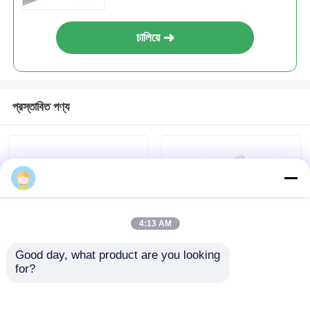
480x240mm 128LEDS/pcs লেন্স
180° নমনীয় LED শীট
2700K/3000K/4000K/6500K
চালিয়ে
nancy
প্রস্তাবিত পণ্য
4:13 AM
Good day, what product are you looking 
for?