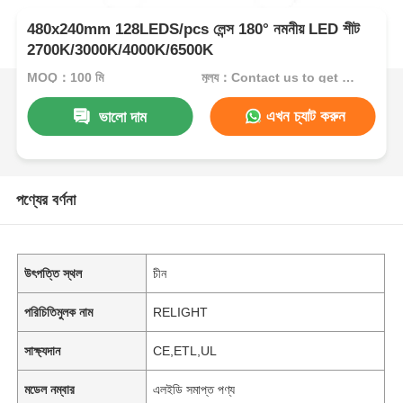
480x240mm 128LEDS/pcs লেন্স 180° নমনীয় LED শীট
2700K/3000K/4000K/6500K
MOQ：100 মি
মূল্য：Contact us to get best price
এখন চ্যাট করুন
ভালো দাম
পণ্যের বর্ণনা
উৎপত্তি স্থল
চীন
পরিচিতিমুলক নাম
RELIGHT
সাক্ষ্যদান
CE,ETL,UL
মডেল নম্বার
এলইডি সমাপ্ত পণ্য