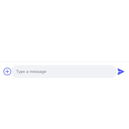
ক্যাবিনেট হালকা
70x70mm SPI-RGBW
8x8mm/10x10mm/12x12mm
16D ব্লকচেইন IP20
দৈর্ঘ্য কাস্টমাইজযোগ্য
অনুসন্ধান পাঠান
অনুসন্ধান পাঠান
Photo
Video Call
300x300MM ফ্রি কাট
৩০০x৩০০এমএম ফ্রি কাট