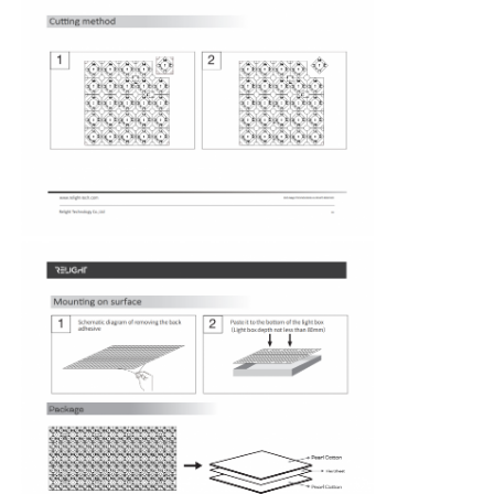
ওয়াল ওয়াশার স্ট্রিপ লাইট
360° LED আলো
থ্রিডি নিওন লাইট
খালি এলইডি স্ট্রিপ
এসি LED মডিউল
DC LED মডিউল
বড় নিওন লাইট