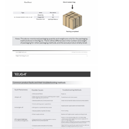
ছোট ওয়াল ওয়াশার
সোনা লাইট বার
উচ্চ দক্ষতা LED স্ট্রিপ
এলইডি আলো ডিভাইস
নমনীয় এলইডি লাইট শীট