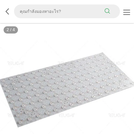
2
/
4