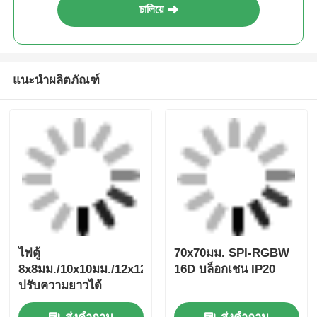
এর সেরা মূল্য পান
480x240mm 128LEDS/pcs เลนส์
180° แผ่น LED แบบยืดหยุ่น
2700K/3000K/4000K/6500K
চালিয়ে
แนะนำผลิตภัณฑ์