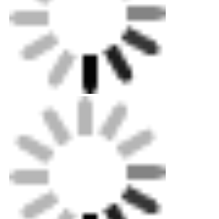
ไฟมินิวอลวอช
ซาวน่า ไลท์บาร์
สาย LED ประสิทธิภาพสูง
โคมไฟ LED
ผนังไฟ LED แบบยืดหยุ่น