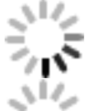
แสงสตริปเครื่องล้างผนัง
ไฟ LED 360°
ไฟเนออน 3 มิติ
สาย LED เปลือย
โมดูล AC LED
โมดูลไฟ LED DC
ไฟเนออนขนาดใหญ่