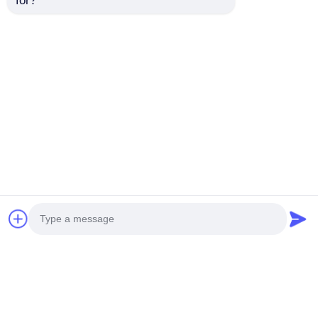
for?
300x300MM ตัดฟรี
300x300MM ตัดฟรี โม
RGBW LED ผนัง
โนโครเมทิก โฟกเซบิล
ยืดหยุ่น, กระดาษ ผนัง
LED Light Sheets,
ไฟ LED นุ่ม
ultra slim โฟกเซบิล
ส่งคำถาม
ส่งคำถาม
LED light sheet
480x240mm ตัดแผ่น
แผ่นไฟ LED ยืดหยุ่น ตัด
Photo