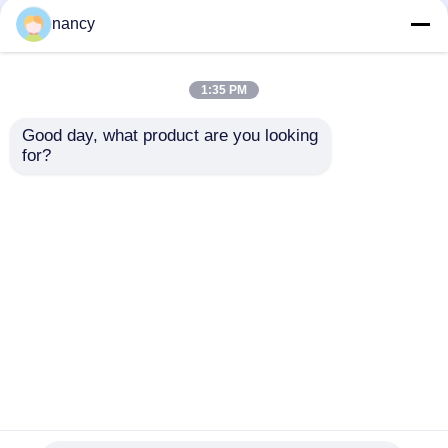
nancy
2219 मिनी कट सीरीज
मनमाने ढंग से कटने योग्य
IP20 नंगे एलईडी पट्टी
COB IP20 LED स्ट्रिप
2835 24V 2700K 3000K
लाइट 24V 3000K /
1:35 PM
4000K 6500K एलईडी
4000K / 6500K
पट्टी प्रकाश
Good day, what product are you looking 
सबसे अच्छी कीमत
सबसे अच्छी कीमत
for?
अब बात करें
अब बात करें
और देखो
होम
हमारे बारे में
हमसे संपर्क करें
Desktop Site
साइटमैप
गोपनीयता नीति
गुणवत्ता
नीयन पट्टी प्रकाश
चीन का कारखाना.Copyright ©
2026 Shenzhen Relight Technology Co.,