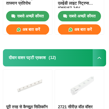
तापमान प्रतिरोध
एलईडी लाइट स्ट्रिप्स
IP65/67 24V
दीवार वाशर पट्टी प्रकाश
सबसे अच्छी कीमत
सबसे अच्छी कीमत
360° एलईडी लाइट
अब बात करें
अब बात करें
थ्री-डी नीयन लाइट
(12)
दीवार वाशर पट्टी प्रकाश
नंगी एलईडी पट्टी
एसी एलईडी मॉड्यूल
डीसी एलईडी मॉड्यूल
बड़ा नीयन प्रकाश
पूरी तरह से कैप्सूल सिलिकॉन
2721 सीरीज़ वॉल वॉशर