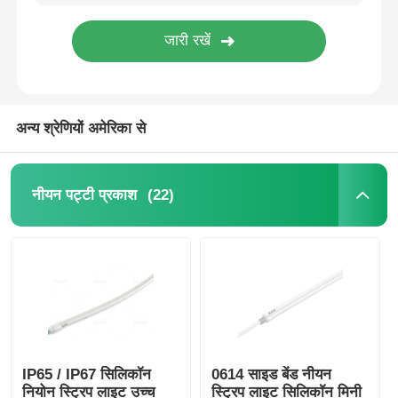
फैक्टरी यात्रा
गुणवत्ता नियंत्रण
अन्य श्रेणियों अमेरिका से
हमसे संपर्क करें
(22)
नीयन पट्टी प्रकाश
समाचार
सभी मामलों
एक बोली का अनुरोध
IP65 / IP67 सिलिकॉन
0614 साइड बेंड नीयन
नीयन पट्टी प्रकाश
नियोन स्ट्रिप लाइट उच्च
स्ट्रिप लाइट सिलिकॉन मिनी