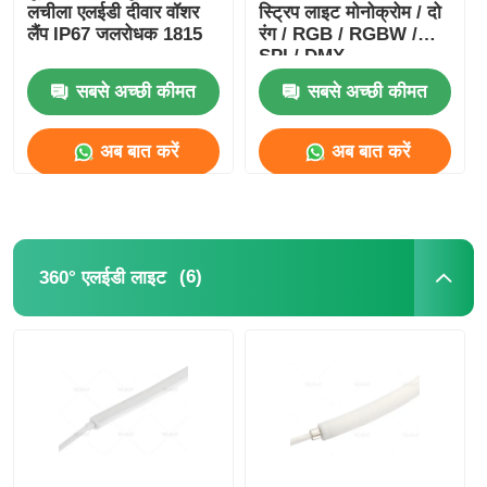
लचीला एलईडी दीवार वॉशर
स्ट्रिप लाइट मोनोक्रोम / दो
लैंप IP67 जलरोधक 1815
रंग / RGB / RGBW /
मिनी वॉल वॉशर
SPI / DMX
सबसे अच्छी कीमत
सबसे अच्छी कीमत
सौना लाइट बार
अब बात करें
अब बात करें
उच्च दक्षता एलईडी पट्टी
एलईडी प्रकाश जुड़नार
(6)
360° एलईडी लाइट
लचीली एलईडी लाइट शीट