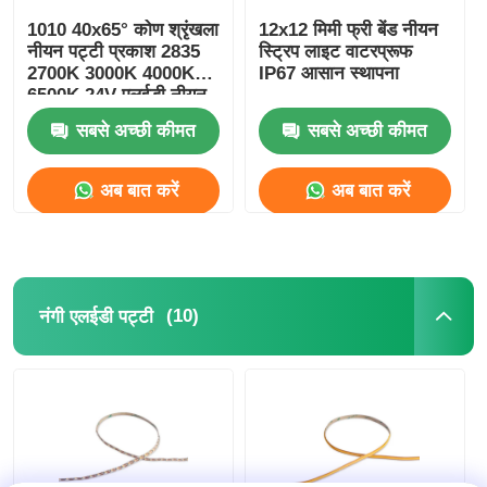
1010 40x65° कोण श्रृंखला
12x12 मिमी फ्री बेंड नीयन
नीयन पट्टी प्रकाश 2835
स्ट्रिप लाइट वाटरप्रूफ
2700K 3000K 4000K
IP67 आसान स्थापना
6500K 24V एलईडी नीयन
फ्लेक्स
सबसे अच्छी कीमत
सबसे अच्छी कीमत
अब बात करें
अब बात करें
(10)
नंगी एलईडी पट्टी