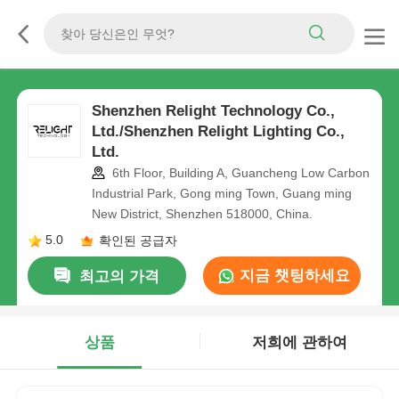
Shenzhen Relight Technology Co.,
Ltd./Shenzhen Relight Lighting Co.,
Ltd.
6th Floor, Building A, Guancheng Low Carbon
Industrial Park, Gong ming Town, Guang ming
New District, Shenzhen 518000, China.
5.0
확인된 공급자
지금 챗팅하세요
최고의 가격
상품
저희에 관하여