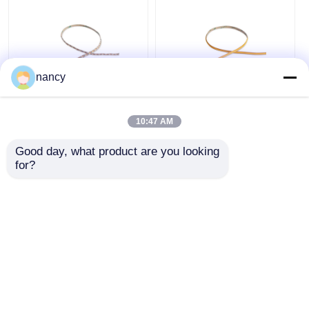
nancy
2219 미니 컷 시리즈
임의 절단 가능한 COB
IP20 베어 LED 스트립
IP20 LED 스트립 라이
10:47 AM
2835 24V 2700K 3000K
트 24V 3000K / 4000K
4000K 6500K LED 스
/ 6500K
Good day, what product are you looking 
트립 조명
최고의 가격
최고의 가격
for?
지금 챗팅하세요
지금 챗팅하세요
더 많은 것을 전망하십시
오