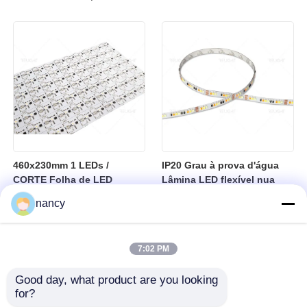
iluminação led ultra fina e
2700K/3000K/4000K/6500K
flexível
460x230mm 1 LEDs /
IP20 Grau à prova d'água
CORTE Folha de LED
Lâmina LED flexível nua
cortável sem corte SPI
RGBCW Faixa de
nancy
RGBW LED Flexível
temperatura Minus 25 a
Mais 40 graus Adequado
para sistemas de
7:02 PM
iluminação interior
Good day, what product are you looking 
for?