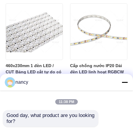
460x230mm 1 đèn LED /
Cấp chống nước IP20 Dải
CUT Bảng LED cắt tự do có
đèn LED linh hoạt RGBCW
thể cắt SPI RGBW LED
Nhiệt độ hoạt động từ âm
nancy
Flexible Sheet
25 đến dương 40 độ Thích
hợp cho hệ thống chiếu
sáng trong nhà
11:38 PM
Good day, what product are you looking 
for?