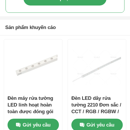
Sản phẩm khuyến cáo
Đèn máy rửa tường
Đèn LED dây rửa
LED linh hoạt hoàn
tường 2210 Đơn sắc /
toàn được đóng gói
CCT / RGB / RGBW /
silicone IP67 chống
SPI / DMX 15° 30° 60°
Gửi yêu cầu
Gửi yêu cầu
nước 1815
30x45° IP67