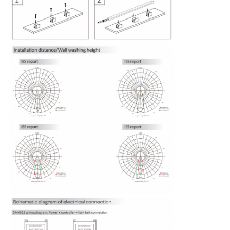
Đèn Rửa Tường Mini
Thanh Đèn Xông Hơi
Dải LED hiệu quả cao
Đèn đèn LED
Tấm đèn LED linh hoạt