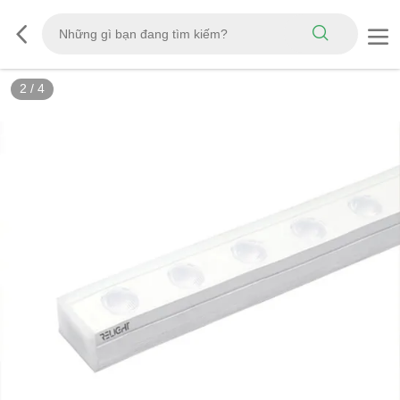
2
/
4