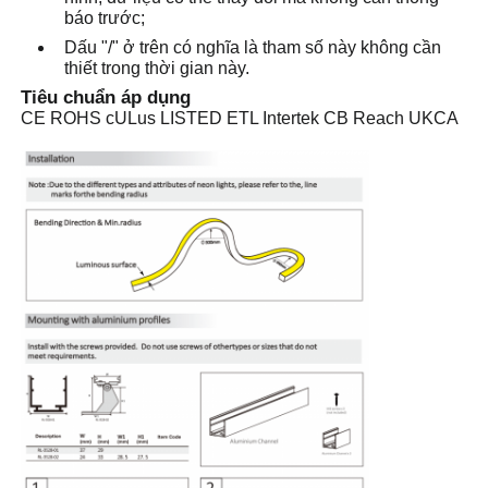
báo trước;
Dấu "/" ở trên có nghĩa là tham số này không cần
Ánh sáng dải máy giặt tường
thiết trong thời gian này.
Tiêu chuẩn áp dụng
CE ROHS cULus LISTED ETL Intertek CB Reach UKCA
Ánh sáng LED 360°
Ánh sáng Neon 3D
Dải LED trần
Mô-đun đèn LED xoay chiều
Mô-đun DC LED
Đèn Neon lớn