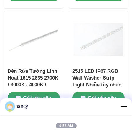
Đèn Rửa Tường Linh
2515 LED IP67 RGB
Hoạt 1615 2835 2700K
Wall Washer Strip
/ 3000K / 4000K /
Light Nhiều tùy chọn
6500K 24V
màu sắc 2835 / 5050
Gửi yêu cầu
Gửi yêu cầu
24V
nancy
9:56 AM