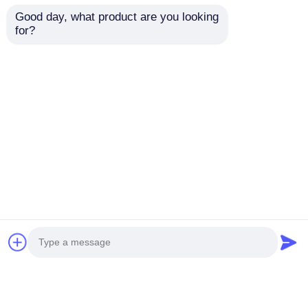
Good day, what product are you looking 
for?
Đèn LED dây rửa
19X21 Phòng chống
tường 10x10mm
chói lấp không cong
40X65° 2700K / 3000K
tường máy giặt dải
/ 4000K / 6500K 24V
ánh sáng 2835 2700K
Gửi yêu cầu
Gửi yêu cầu
3000K 4000K 6500K
24V
Nhà
Về chúng tôi
Liên hệ với chúng tôi
Desktop Site
Sơ đồ trang web
Chính sách bảo mật
Phẩm chất
Ánh sáng dải neon
Nhà máy trung
quốc.Copyright © 2026 Shenzhen Relight
Technology Co., Ltd./Shenzhen Relight Lighting
Co., Ltd.. All Rights Reserved.