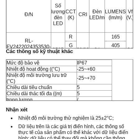
Số
D
lượng
CCT
Đèn
LUMENS
Vf
Đ/N
CRI
đèn
(K)
LED/m
(lm/m)
(V.)
Tham quan nhà máy
(
LED
R
165
Kiểm soát chất lượng
RL-
G
405
FV2422024353530-
3535
80/90
24
24
Các thông số kỹ thuật khác
DMX-RGBW-830-
B
98
Liên hệ chúng tôi
FWD3528
Mức độ bảo vệ
3000
IP67
450
Nhiệt độ hoạt động ((°C)
-25~+60
Nhiệt độ môi trường lưu trữ
Tin tức
-25~+70
(°C)
Chiều dài tiêu chuẩn
5
Chiều dài thác tối đa ((m)
5
Tất cả các trường hợp
trọng lượng
/
Nhận xét
Yêu cầu báo giá
Nhiệt độ môi trường thử nghiệm là 25±2°C;
Dữ liệu trên là các giá trị điển hình, các thông số
thực tế của sản phẩm có thể khác với dữ liệu điển
Ánh sáng dải neon
hình; dữ liệu có thể thay đổi mà không cần thông