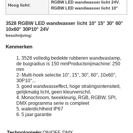
RGBW LED wandwasser licht 24V
,
Hoog licht:
RGBW LED wandwasser licht 10°
3528 RGBW LED wandwasser licht 10° 15° 30° 60°
10x60° 30P10° 24V
beschrijving:
Kenmerken
1. 3528 volledig bedekte rubberen wandwaslamp,
de buigradius is 150 mmProductsnijmachine: 250
mm
2- Multi-hoek selectie 10°, 15°, 30°, 60°, 10x60°,
30P10°...
3. goed wandwasseffect, hoge stralingsintensiteit,
gelijkmatig licht, geen kleurverschil,
4. Monochroom, tweekleurig, RGB, RGBW, SPl,
DMX programma serie is compleet
5. waterdichtheid IP67
6. 5 jaar garantie
Technologieën:
ON/OFF, DMX