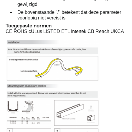
gewijzigd;
De bovenstaande "/" betekent dat deze parameter
Wandwasser strooklamp
voorlopig niet vereist is.
Toegepaste normen
CE ROHS cULus LISTED ETL Intertek CB Reach UKCA
360° LED-licht
3D neonlicht
Blote LED Strip
AC LEIDENE Module
DC LED Module
Groot Neonlicht