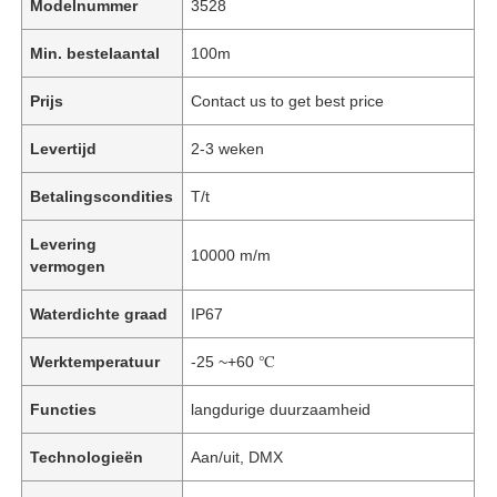
Modelnummer
3528
Min. bestelaantal
100m
Prijs
Contact us to get best price
Levertijd
2-3 weken
Betalingscondities
T/t
Levering
10000 m/m
vermogen
Waterdichte graad
IP67
Werktemperatuur
-25 ~+60 ℃
Functies
langdurige duurzaamheid
Technologieën
Aan/uit, DMX