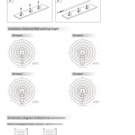
Mini Wall Washer
Sauna Light Bar
Hoog efficiënte LED-strook
LED-verlichtingsinstallaties
Flexibele LED-lichtplaten