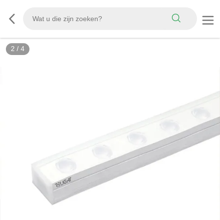
2
/
4