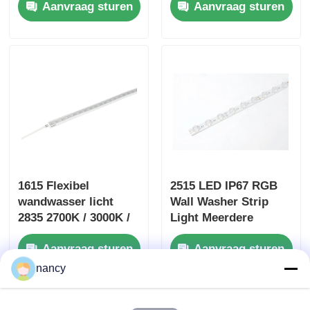
Aanvraag sturen
Aanvraag sturen
30x45° IP67
1615 Flexibel
2515 LED IP67 RGB
wandwasser licht
Wall Washer Strip
2835 2700K / 3000K /
Light Meerdere
4000K / 6500K 24V
Kleuropties 2835 /
Aanvraag sturen
Aanvraag sturen
5050 24V
nancy