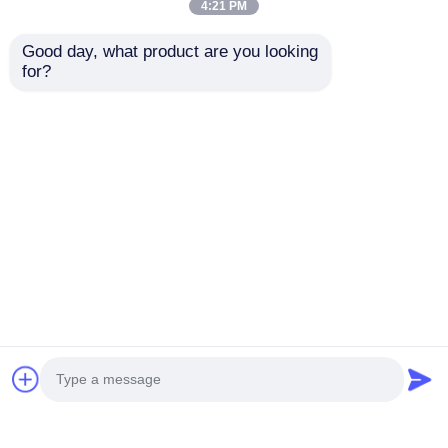
4:21 PM
Good day, what product are you looking 
for?
10x10mm
19X21 Anti Glare Free
wandwasser
Bend Wall Washer
bandlamp 40X65°
Strip Light 2835
2700K / 3000K / 4000K
2700K 3000K 4000K
Aanvraag sturen
Aanvraag sturen
/ 6500K 24V
6500K 24V
Thuis
Ongeveer ons
Contacteer ons
Desktop Site
Sitemap
Privacybeleid
Kwaliteit
Het Licht van de neonstrook
China
Fabriek.Copyright © 2026 Shenzhen Relight