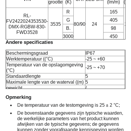
grootte
(K)
(lm/m)
(V.)
R
165
RL-
Fabrieksreis
G
405
FV2422024353530-
3535
80/90
24
24
DMX-RGBW-830-
B.
98
FWD3528
Kwaliteitscontrole
3000
450
Andere specificaties
Beschermingsgraad
IP67
Contacteer ons
Werktemperatuur ((°C)
-25 ~ +60
Temperatuur van de opslagomgeving
-25 ~ +70
(°C)
nieuws
Standaardlengte
5
Maximale lengte van de waterval ((m)
5
gewicht
/
Alle Gevallen
Opmerking
De temperatuur van de testomgeving is 25 ± 2 °C;
Vraag een offerte aan
De bovenstaande gegevens zijn typische waarden,
de werkelijke parameters van het product kunnen
afwijken van de typische gegevens; de gegevens
Het Licht van de neonstrook
kunnen zonder voorafgaande kennisgeving worden