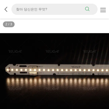
2
/
3