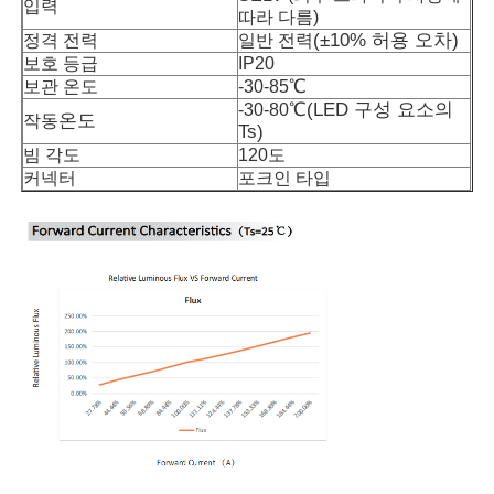
입력
따라 다름)
(
±10% 허용 오차
)
정격 전력
일반 전력
미니 벽 세척기
보호 등급
IP20
℃
보관 온도
-30-85
℃(
LED 구성 요소의
-30-80
온
도
작동
사우나 라이트 바
Ts
)
빔 각도
120도
커넥터
포크인 타입
고효율 LED 스트립
LED 조명 장치
유연한 LED 조명 잎