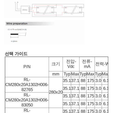
공장 투어
품질 관리
연락처
선택 가이드
전압-
전류-
뉴스
크기
전력-W
Vdc
mA
P/N
mm
Typ
Max
Typ
Max
Typ
Max
모든 케이스
RL-
35.1
37.1
88
175
3.0
6.1
CM280x20A1302H006-
35.1
37.1
88
175
3.0
6.1
82765
280x20
견적 요청
RL-
35.1
37.1
88
175
3.0
6.1
CM280x20A1302H006-
35.1
37.1
88
175
3.0
6.1
83050
네온사인 스트립 라이트
RL-
35.1
37.1
88
175
3.0
6.1