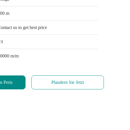
100 m
ontact us to get best price
/t
10000 m/m
n Preis
Plaudern Sie Jetzt