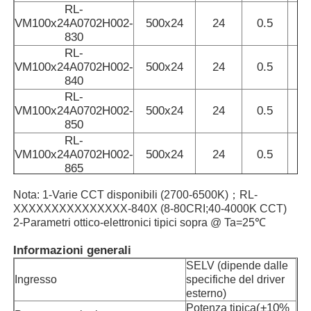
RL-
VM100x24A0702H002-
500x24
24
0.5
830
RL-
VM100x24A0702H002-
500x24
24
0.5
840
RL-
VM100x24A0702H002-
500x24
24
0.5
850
RL-
VM100x24A0702H002-
500x24
24
0.5
865
Nota: 1-Varie CCT disponibili (2700-6500K)；RL-
XXXXXXXXXXXXXXX-840X (8-80CRI;40-4000K CCT)
2-Parametri ottico-elettronici tipici sopra @ Ta=25℃
Informazioni generali
SELV (dipende dalle
Ingresso
specifiche del driver
esterno)
(
±10%
Potenza tipica