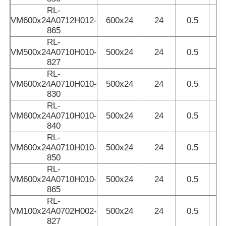
RL-
VM600x24A0712H012-
600x24
24
0.5
1
Mini lavastoviglie
865
RL-
VM500x24A0710H010-
500x24
24
0.5
1
Barra luminosa per sauna
827
RL-
VM600x24A0710H010-
500x24
24
0.5
1
Striscia LED ad alta efficienza
830
RL-
VM600x24A0710H010-
500x24
24
0.5
1
Apparecchi di illuminazione a LED
840
RL-
VM600x24A0710H010-
500x24
24
0.5
1
Flessibili lampadine a LED
850
RL-
VM600x24A0710H010-
500x24
24
0.5
1
865
RL-
VM100x24A0702H002-
500x24
24
0.5
827