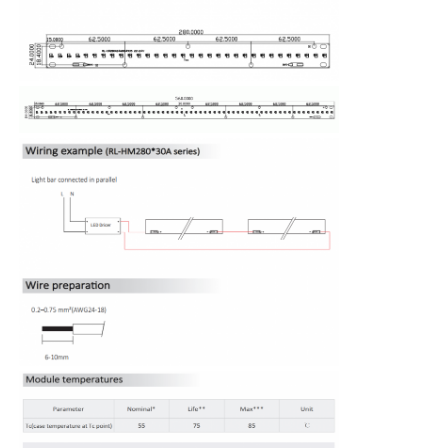
Fatory Tour
Controllo di qualità
Contattaci
notizie
Tutti i casi
Richiedere un preventivo
Luce di striscia al neon