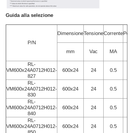
Guida alla selezione
Luce a striscia per lavastoviglie
Dimensione
Tensione
Corrente
Pot
Luce a LED a 360°
P/N
mm
Vac
MA
Luce al neon 3D
RL-
VM600x24A0712H012-
600x24
24
0.5
1
Striscia LED nuda
827
RL-
VM600x24A0712H012-
600x24
24
0.5
1
Modulo di CA LED
830
RL-
VM600x24A0712H012-
600x24
24
0.5
1
Modulo LED a corrente continua
840
RL-
VM600x24A0712H012-
600x24
24
0.5
1
Grandi luci al neon
850