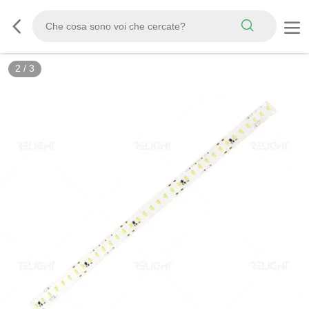
2
/
3