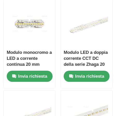
Modulo monocromo a
Modulo LED a doppia
LED a corrente
corrente CCT DC
continua 20 mm
della serie Zhaga 20
larghezza serie Zhaga
mm di larghezza ad
Invia richiesta
Invia richiesta
120° angolo del fascio
alta efficienza
120lm/W