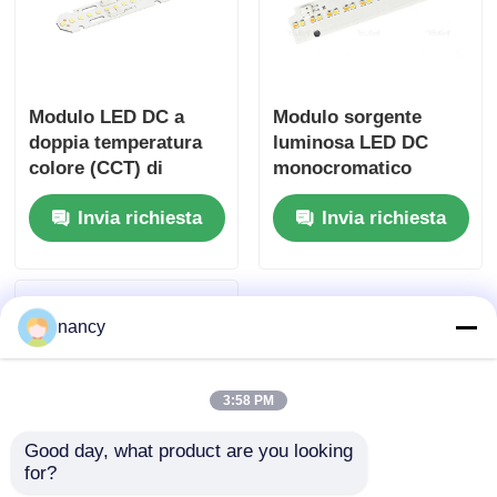
Modulo LED DC a
Modulo sorgente
doppia temperatura
luminosa LED DC
colore (CCT) di
monocromatico
ricambio, serie
2700K 3000K 4000K
Invia richiesta
Invia richiesta
Zhaga, larghezza
5000K 24mm di
24mm
larghezza Serie
Zhaga
nancy
3:58 PM
Good day, what product are you looking 
for?