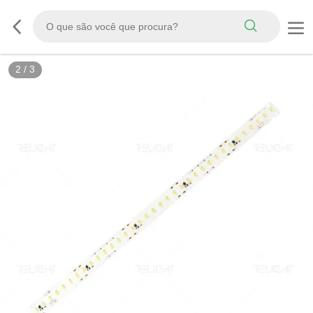
2
/
3