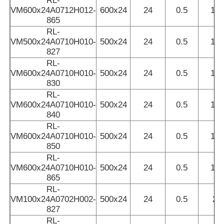
RL-
VM600x24A0712H012-
600x24
24
0.5
12
865
Mini Lavador de Parede
RL-
VM500x24A0710H010-
500x24
24
0.5
10
827
Sauna Light Bar
RL-
VM600x24A0710H010-
500x24
24
0.5
10
830
Faixa LED de alta eficiência
RL-
VM600x24A0710H010-
500x24
24
0.5
10
840
Instalações de iluminação LED
RL-
VM600x24A0710H010-
500x24
24
0.5
10
850
Lâmpadas LED flexíveis
RL-
VM600x24A0710H010-
500x24
24
0.5
10
865
RL-
VM100x24A0702H002-
500x24
24
0.5
2
827
RL-