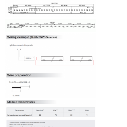
Fábrica
Controle de Qualidade
Fale Conosco
notícias
Todos os casos
Pedir um orçamento
Luz de tira de néon