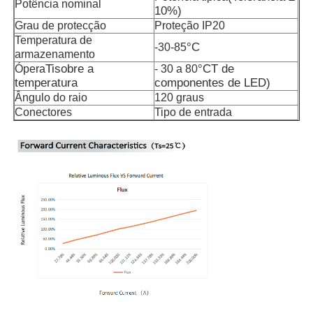
Potência nominal
10%
)
Grau de protecção
Proteção IP20
Temperatura de
°C
-30-85
armazenamento
Ti
sobre a
°C
T de
Ópera
- 30 a 80
temperatura
componentes de LED
)
Ângulo do raio
120 graus
Conectores
Tipo de entrada