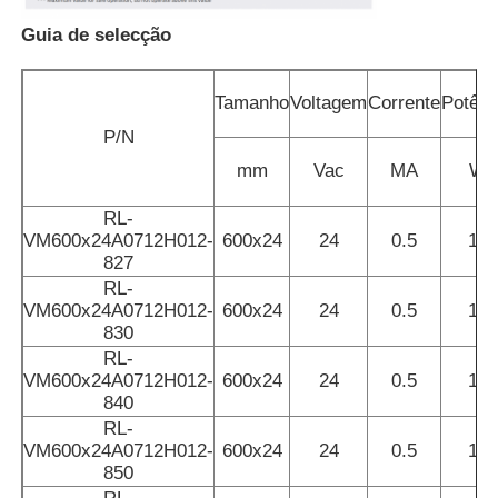
Guia de selecção
Lâmpada de banda do lavador de parede
Tamanho
Voltagem
Corrente
Potênc
Luz LED de 360°
P/N
mm
Vac
MA
W
Luz de Neão 3D
RL-
VM600x24A0712H012-
600x24
24
0.5
12
827
Fita LED Nua
RL-
VM600x24A0712H012-
600x24
24
0.5
12
830
Módulo do diodo emissor de luz da C.A.
RL-
VM600x24A0712H012-
600x24
24
0.5
12
840
Módulo LED DC
RL-
VM600x24A0712H012-
600x24
24
0.5
12
850
Luz de Neão Grande