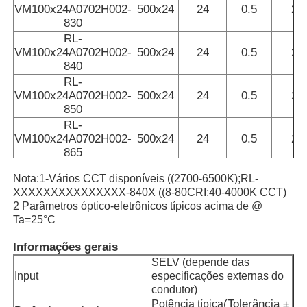
VM100x24A0702H002-
500x24
24
0.5
2
830
RL-
VM100x24A0702H002-
500x24
24
0.5
2
840
RL-
VM100x24A0702H002-
500x24
24
0.5
2
850
RL-
VM100x24A0702H002-
500x24
24
0.5
2
865
Nota:1-Vários CCT disponíveis ((2700-6500K);RL-
XXXXXXXXXXXXXXX-840X ((8-80CRI;40-4000K CCT)
2 Parâmetros óptico-eletrônicos típicos acima de @
Ta=25°C
Informações gerais
SELV (depende das
Input
especificações externas do
condutor)
(
Tolerância ±
Potência típica