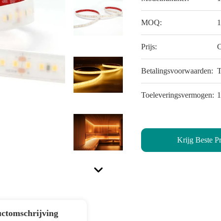
MOQ:
Prijs:
C
Betalingsvoorwaarden:
T
Toeleveringsvermogen:
Krijg Beste Pr
ctomschrijving