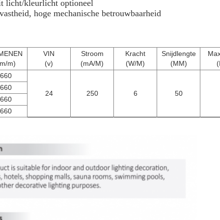
 licht/kleurlicht optioneel
kvastheid, hoge mechanische betrouwbaarheid
MENEN
VIN
Stroom
Kracht
Snijdlengte
Max
lm/m)
(v)
(mA/M)
(W/M)
(MM)
(
660
660
24
250
6
50
660
660