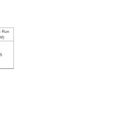
 Run
M)
5