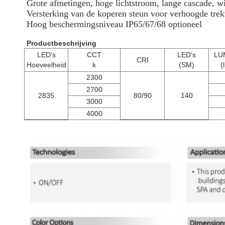
Grote afmetingen, hoge lichtstroom, lange cascade, wit
Versterking van de koperen steun voor verhoogde tre
Hoog beschermingsniveau IP65/67/68 optioneel
Productbeschrijving
LED's
CCT
LED's
LU
CRI
Hoeveelheid
k
(SM)
(
2300
2700
2835
80/90
140
3000
4000