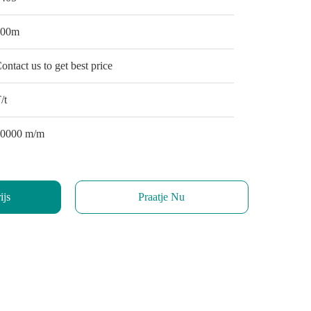
100m
ontact us to get best price
/t
10000 m/m
ijs
Praatje Nu