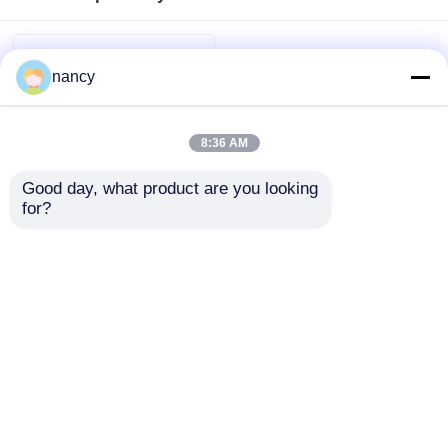
nancy
8:36 AM
Good day, what product are you looking 
for?
1516 Silikonowa
elastyczna listwa LED
do saun 2835 2300K /
2700K / 3000K / 4000K
Wyślij zapytanie
24V
Dom
O nas
Skontaktuj się z nami
Desktop Site
Sitemap
Polityka prywatności