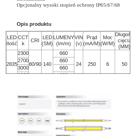
Opcjonalny wysoki stopień ochrony IP65/67/68
Opis produktu
Długość
LED
CCT
LED
LUMENY
VIN
Prąd
Moc
CRI
cięcia
Ilość
k
(SM)
(lm/m)
(v)
(mA/M)
(W/M)
(MM)
2300
660
2700
660
2835
80/90
140
24
250
6
50
3000
660
4000
660
Dom
Produkty
O nas