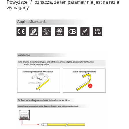
Powyższe "/" oznacza, że ten parametr nie jest na razie
wymagany.
Światło ścienne
Światło LED 360°
Światło neonowe 3D
Goła taśma LED
Moduł LED prądu przemiennego
Moduł LED prądu stałego
Duże światło neonowe