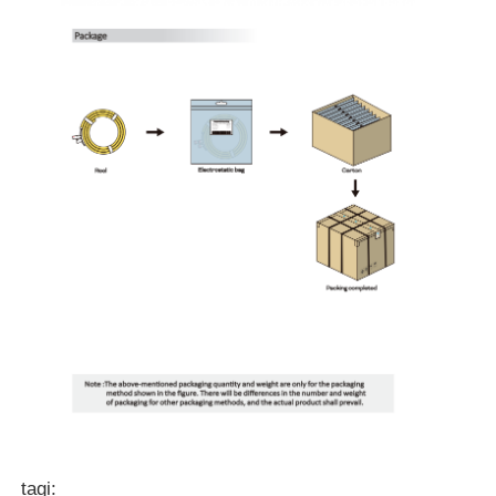
Mini Oświetlacz Ścienny
Sauna Light Bar
Wysokiej wydajności pas LED
Oprawy oświetleniowe LED
Elastyczne lampy LED
tagi: