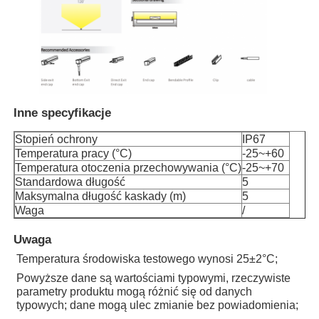
Wycieczka po fabryce
Kontrola jakości
Inne specyfikacje
Skontaktuj się z nami
Stopień ochrony
IP67
Temperatura pracy (°C)
-25~+60
Temperatura otoczenia przechowywania (°C)
-25~+70
Aktualności
Standardowa długość
5
Maksymalna długość kaskady (m)
5
Waga
/
Wszystkie przypadki
Uwaga
Temperatura środowiska testowego wynosi 25±2°C;
Poprosić o wycenę
Powyższe dane są wartościami typowymi, rzeczywiste
parametry produktu mogą różnić się od danych
typowych; dane mogą ulec zmianie bez powiadomienia;
Światło neonowe