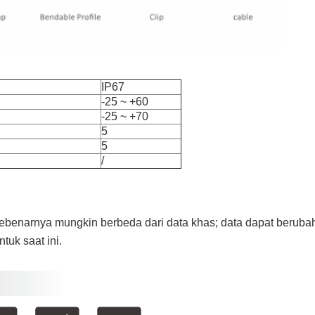
IP67
-25 ~ +60
-25 ~ +70
5
5
/
 sebenarnya mungkin berbeda dari data khas; data dapat berub
ntuk saat ini.