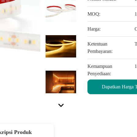
MOQ:
Harga:
C
Ketentuan
T
Pembayaran:
Kemampuan
Penyediaan:
Dapatkan Harga T
kripsi Produk