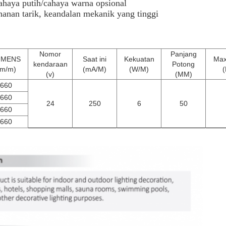
cahaya putih/cahaya warna opsional
anan tarik, keandalan mekanik yang tinggi
Nomor
Panjang
UMENS
Saat ini
Kekuatan
Max
kendaraan
Potong
lm/m)
(mA/M)
(W/M)
(
(v)
(MM)
660
660
24
250
6
50
660
660