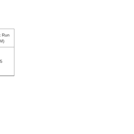
 Run
M)
5