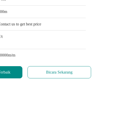
100m
ontact us to get best price
/t
10000m/m
erbaik
Bicara Sekarang