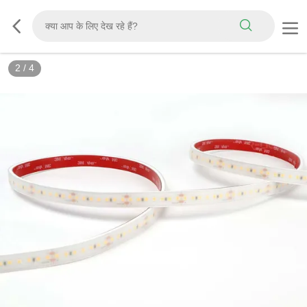
2
/
4