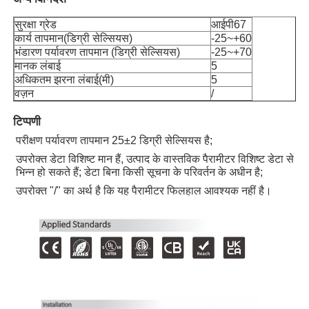
सुरक्षा ग्रेड
आईपी67
कार्य तापमान(डिग्री सेल्सियस)
-25~+60
फैक्टरी यात्रा
भंडारण पर्यावरण तापमान (डिग्री सेल्सियस)
-25~+70
मानक लंबाई
5
अधिकतम झरना लंबाई(मी)
5
गुणवत्ता नियंत्रण
वज़न
/
टिप्पणी
हमसे संपर्क करें
परीक्षण पर्यावरण तापमान 25±2 डिग्री सेल्सियस है;
उपरोक्त डेटा विशिष्ट मान हैं, उत्पाद के वास्तविक पैरामीटर विशिष्ट डेटा से
समाचार
भिन्न हो सकते हैं; डेटा बिना किसी सूचना के परिवर्तन के अधीन है;
उपरोक्त "/" का अर्थ है कि यह पैरामीटर फिलहाल आवश्यक नहीं है।
सभी मामलों
एक बोली का अनुरोध
नीयन पट्टी प्रकाश