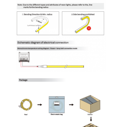
दीवार वाशर पट्टी प्रकाश
360° एलईडी लाइट
थ्री-डी नीयन लाइट
नंगी एलईडी पट्टी
एसी एलईडी मॉड्यूल
डीसी एलईडी मॉड्यूल
बड़ा नीयन प्रकाश