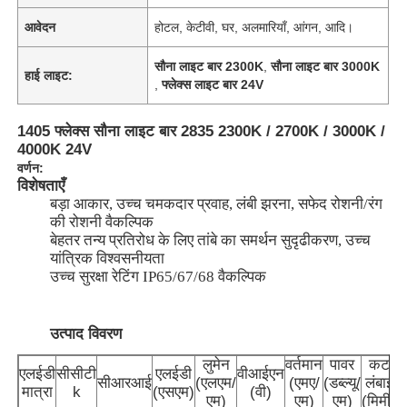
आवेदन
होटल, केटीवी, घर, अलमारियाँ, आंगन, आदि।
सौना लाइट बार 2300K
,
सौना लाइट बार 3000K
हाई लाइट:
,
फ्लेक्स लाइट बार 24V
1405 फ्लेक्स सौना लाइट बार 2835 2300K / 2700K / 3000K /
4000K 24V
वर्णन:
विशेषताएँ
बड़ा आकार, उच्च चमकदार प्रवाह, लंबी झरना, सफेद रोशनी/रंग
की रोशनी वैकल्पिक
बेहतर तन्य प्रतिरोध के लिए तांबे का समर्थन सुदृढीकरण, उच्च
यांत्रिक विश्वसनीयता
उच्च सुरक्षा रेटिंग IP65/67/68 वैकल्पिक
उत्पाद विवरण
लुमेन
वर्तमान
पावर
कट
अ
एलईडी
सीसीटी
एलईडी
वीआईएन
सीआरआई
(एलएम/
(एमए/
(डब्ल्यू/
लंबाई
मात्रा
k
(एसएम)
(वी)
एम)
एम)
एम)
(मिमी)